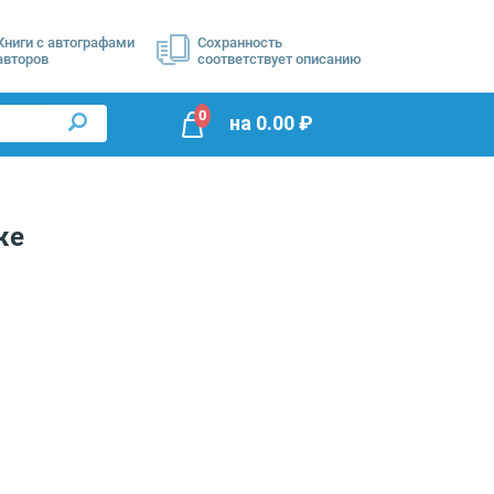
Книги с автографами
Сохранность
авторов
соответствует описанию
0
на
0.00
₽
же