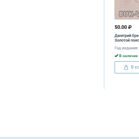
50.00 ₽
Дмитрий Ере
Золотой пояс
Северный. Е
Год издания:
тридцать. Ш
Александр. 
В наличии 
света Дмитр
Павел Север
В к
Александр 