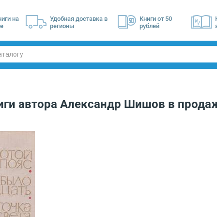
ниги на
Удобная доставка в
Книги от 50
е
регионы
рублей
иги автора
Александр Шишов
в прода