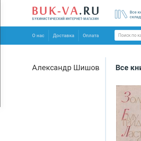
Menu
Все к
×
склад
О нас
О нас
Доставка
Оплата
Доставка
Оплата
Александр Шишов
Все кн