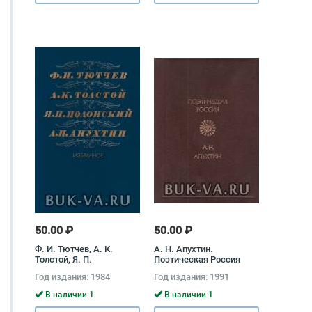
50.00 ₽
50.00 ₽
Ф. И. Тютчев, А. К.
А. Н. Апухтин.
Толстой, Я. П.
Поэтическая Россия
Полонский, А. Н.
Алексей Апухтин
Год издания: 1984
Год издания: 1991
Апухтин. Избранное
Яков Полонский,
В наличии 1
В наличии 1
Алексей Апухтин