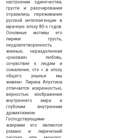
настроении одиночества,
грусти и разочарования
отразились переживания
русской интеллигенции в
мрачную эпоху 80-х годов.
Основные мотивы его
лирики: грусть,
неудовлетворенность
жизнью, неразделенная
«роковая» любовь,
сочувствие к людям и
сожаление, что «...в эпоху
общего унынья мы
живем». Лирика Апухтина
отличается искренностью,
верностью изображения
внутреннего мира и
глубоким внутренним
драматизмом.
Господствующими
жанрами его являются
романс и лирический
рассказ или монолог,