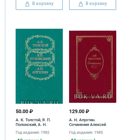
В корзину
В корзину
50.00 ₽
129.00 ₽
А. К. Толстой, Я. П.
А. Н. Апухтин.
Полонский, А. Н.
Сочинения Алексей
Апухтин. Избранное
Апухтин
Год издания: 1982
Год издания: 1985
Алексей Толстой, Яков
Полонский, Алексей