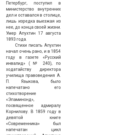
Петербург, поступил в
министерство внутренних
дел и оставался в столице,
лишь изредка выезжая из
нее, до конца своей жизни.
Умер Апухтин 17 августа
1893 года.
Стихи писать Апухтин
начал очень рано, и в 1854
году в газете «Русский
инвалид» (№ 240), по
ходатайству директора
училища правоведения А.
П. Языкова, было
напечатано его
стихотворение
«Эпаминонд»,
посвященное адмиралу
Корнилову. В 1859 году в
девятой книге
«Современника» был
напечатан цикл