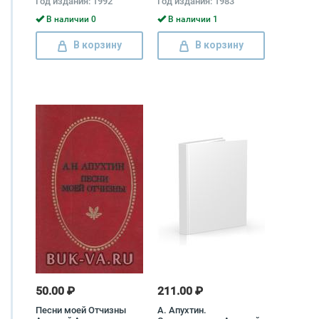
Год издания: 1992
Год издания: 1983
Митрофан Лодыженский
Алексей Толстой, Яков
Полонский, Алексей
В наличии 0
В наличии 1
Апухтин
В корзину
В корзину
50.00 ₽
211.00 ₽
Песни моей Отчизны
А. Апухтин.