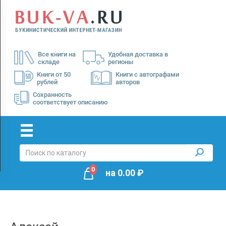
Menu
×
О
Все книги на
Удобная доставка в
нас
складе
регионы
Доставка
Книги от 50
Книги с автографами
рублей
авторов
Оплата
Сохранность
соответствует описанию
0
на
0.00
₽