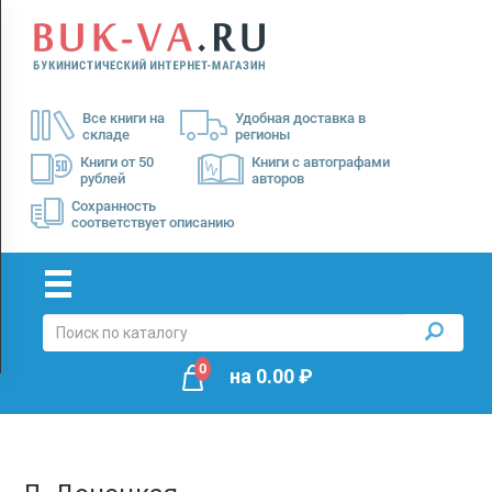
Menu
×
О
Все книги на
Удобная доставка в
нас
складе
регионы
Доставка
Книги от 50
Книги с автографами
рублей
авторов
Оплата
Сохранность
соответствует описанию
0
на
0.00
₽