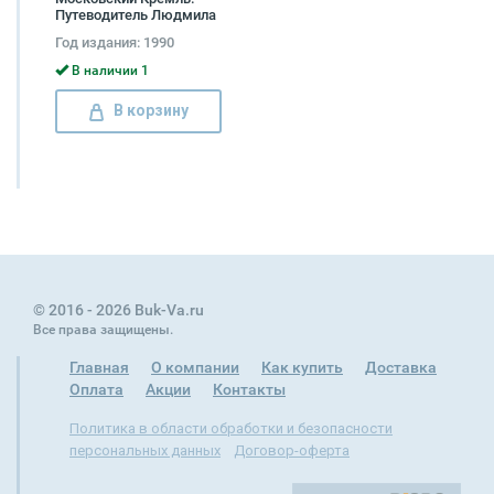
Путеводитель Людмила
Кунецкая, Ирина
Год издания: 1990
Родимцева, С.
Калмыкова, И.
В наличии 1
Загородняя, Л.
Донецкая, Л.
В корзину
Кондрашова, Ирина
Онуфриева, М. Ставская
© 2016 - 2026 Buk-Va.ru
Все права защищены.
Главная
О компании
Как купить
Доставка
Оплата
Акции
Контакты
Политика в области обработки и безопасности
персональных данных
Договор-оферта