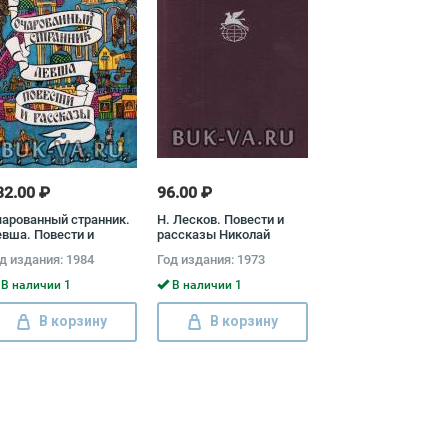
32.00 ₽
96.00 ₽
арованный странник.
Н. Лесков. Повести и
вша. Повести и
рассказы Николай
ассказы Николай
Лесков
д издания: 1984
Год издания: 1973
сков, Б. Дыханова
В наличии 1
В наличии 1
В корзину
В корзину