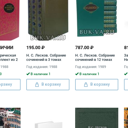
ЛИЧИИ
195.00 ₽
787.00 ₽
8
орическая
Н. С. Лесков. Собрание
Н. С. Лесков. Собрание
За
плект из 2
сочинений в 3 томах
сочинений в 12 томах
Ни
андр
(комплект) Николай
(комплект) Николай
 1988
Год издания: 1988
Год издания: 1989
Го
рлинский,
Лесков
Лесков
амзин,
0
В наличии 1
В наличии 1
ков
орзину
В корзину
В корзину