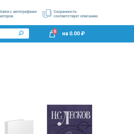
Книги с автографами
Сохранность
авторов
соответствует описанию
0
на
0.00
₽