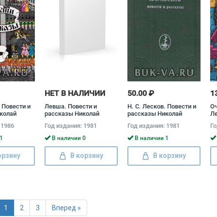
НЕТ В НАЛИЧИИ
50.00 ₽
1
. Повести и
Левша. Повести и
Н. С. Лесков. Повести и
Оч
колай
рассказы Николай
рассказы Николай
Ле
Лесков
Лесков
р
 1986
Год издания: 1981
Год издания: 1981
Го
Ле
1
В наличии 0
В наличии 1
орзину
В корзину
В корзину
1
2
3
Вперед »