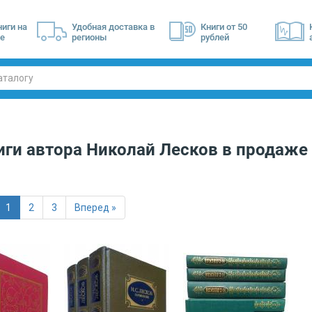
ниги на
Удобная доставка в
Книги от 50
е
регионы
рублей
иги автора
Николай Лесков
в продаже
1
2
3
Вперед »