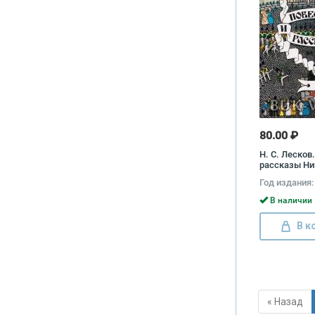
80.00 ₽
Н. С. Лесков
рассказы Ни
Лесков
Год издания:
В наличии 
В к
« Назад