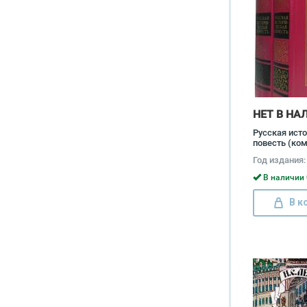
НЕТ В НА
Русская ист
повесть (ком
книг) Алекс
Год издания:
Бестужев-Ма
Николай Кар
В наличии 
Николай Лес
В к