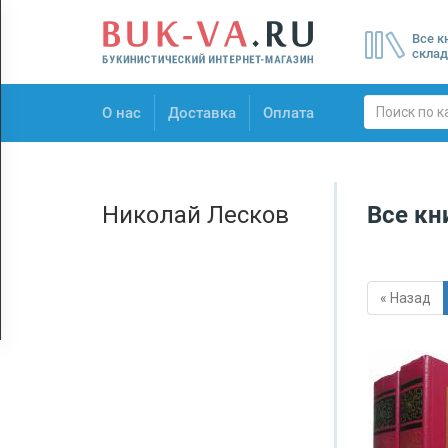
Menu
Все к
×
склад
О нас
О нас
Доставка
Оплата
Доставка
Оплата
Николай Лесков
Все кн
« Назад