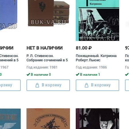
ЛИЧИИ
НЕТ В НАЛИЧИИ
81.00 ₽
9
Стивенсон.
Р. Л. Стивенсон.
Похищенный. Катриона
П
инений в 5
Собрание сочинений в 5
Роберт Льюис
к
лект)
томах (комплект)
Стивенсон
Р
 1967
Год издания: 1981
Год издания: 1986
Го
с
Роберт Льюис
Ст
Стивенсон
0
В наличии 0
В наличии 1
орзину
В корзину
В корзину