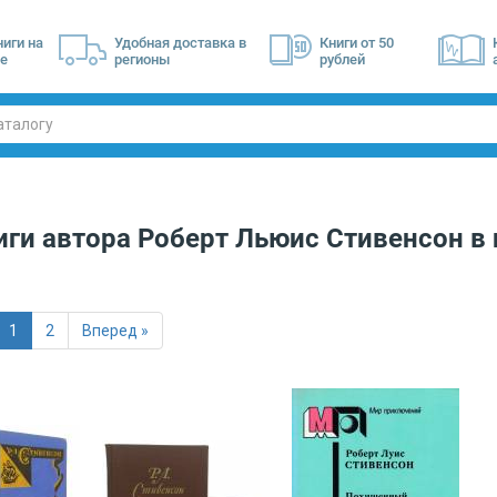
ниги на
Удобная доставка в
Книги от 50
е
регионы
рублей
иги автора
Роберт Льюис Стивенсон
в 
1
2
Вперед »