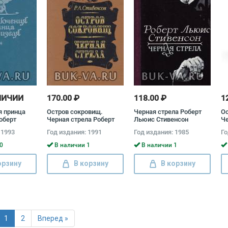
ЛИЧИИ
170.00 ₽
118.00 ₽
1
 принца
Остров сокровищ.
Черная стрела Роберт
Ос
оберт
Черная стрела Роберт
Льюис Стивенсон
Че
нсон
Льюис Стивенсон
Л
 1993
Год издания: 1991
Год издания: 1985
Го
0
В наличии 1
В наличии 1
орзину
В корзину
В корзину
1
2
Вперед »