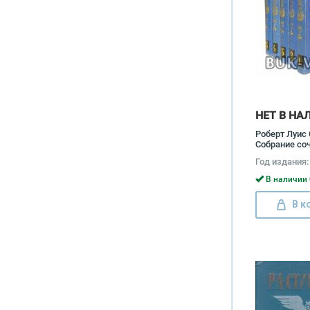
НЕТ В НА
Роберт Луис 
Собрание соч
томах (комп
Год издания:
Роберт Льюи
Стивенсон
В наличии 
В к