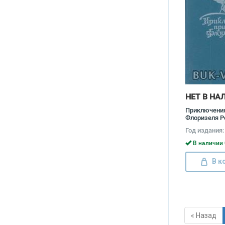
НЕТ В НА
Приключения
Флоризеля Р
Льюис Стиве
Год издания:
В наличии 
В к
« Назад