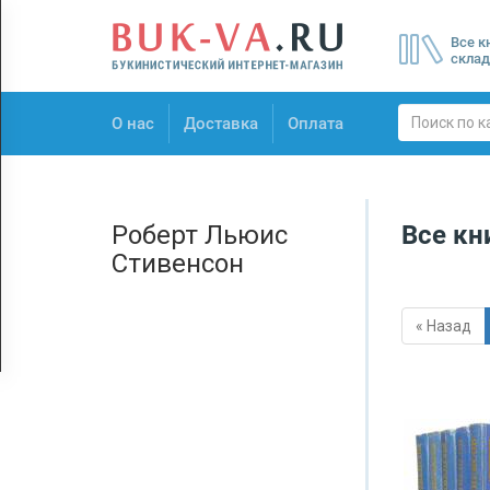
Menu
Все к
×
склад
О нас
О нас
Доставка
Оплата
Доставка
Оплата
Роберт Льюис
Все кн
Стивенсон
« Назад