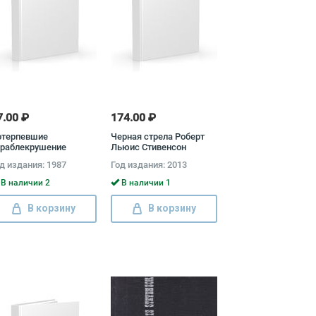
7.00 ₽
174.00 ₽
отерпевшие
Черная стрела Роберт
ораблекрушение
Льюис Стивенсон
оберт Льюис
д издания: 1987
Год издания: 2013
ивенсон
В наличии 2
В наличии 1
В корзину
В корзину