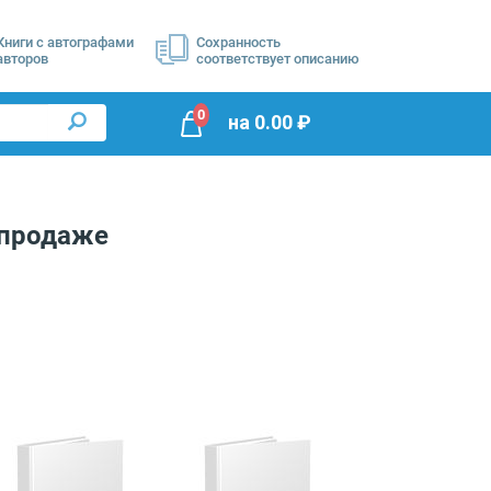
Книги с автографами
Сохранность
авторов
соответствует описанию
0
на
0.00
₽
продаже