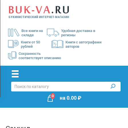
Menu
×
О
Все книги на
Удобная доставка в
нас
складе
регионы
Доставка
Книги от 50
Книги с автографами
рублей
авторов
Оплата
Сохранность
соответствует описанию
0
на
0.00
₽