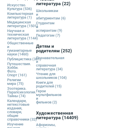
литература
(22)
Искусство.
Культура
(536)
Школьникам
Компьютерная
и
литература
(1)
абитуриентам
(6)
Медицинская
Студентам
литература
(1501)
и
аспирантам
(9)
Научная и
техническая
Педагогам
(7)
литература
(1144)
Общественные
Детям и
и
родителям
(252)
гуманитарные
науки
(1460)
Познавательная
Публицистика
(381)
и
Путешествия.
справочная
Хобби.
литература
(34)
Фото.
Чтение для
Спорт
(161)
школьников
(104)
Религии
Книги для
мира
(75)
родителей
(15)
Эзотерика.
Герои
Парапсихология.
мультфильмов
Тайны
(74)
и
Календари,
фильмов
(2)
нетекстовые
издания,
словари,
Художественная
общие
литература
(14409)
справочники
(32)
Изучение
Афоризмы,
языков