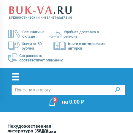
Menu
×
О
Все книги на
Удобная доставка в
нас
складе
регионы
Доставка
Книги от 50
Книги с автографами
рублей
авторов
Оплата
Сохранность
соответствует описанию
0
на
0.00
₽
Нехудожественная
литература
(8589)
Учебная