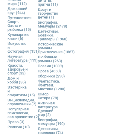
цитаты,
мира
(112)
притчи
(11)
Домашний
Досуг и
круг
(944)
творчество
детей
(1)
Путешествия.
Спорт.
Биографии.
Охота и
Мемуары
(2478)
рыбалка
(15)
Детективы.
Кулинарные
Боевики.
книги
(6)
Триллеры
(1968)
Искусство
Исторические
и
романы.
фотография
(151)
Приключения
(1867)
Научная
Любовные
литература
(119)
романы
(263)
Красота,
Поэзия
(1039)
здоровье и
Проза
(4650)
спорт
(33)
Сборники
(290)
Дом и
Фантастика.
хобби
(36)
Фэнтези.
Эзотерика
Мистика
(1280)
и
Юмор.
спиритизм
(15)
Сатира
(78)
Энциклопедии,
Античная
справочники
(7)
литература.
Популярная
Древний
психология,
мир
(2)
саморазвитие
(2)
Биографии,
Право
(3)
мемуары
(190)
Религия
(10)
Детективы,
триллеры
(74)