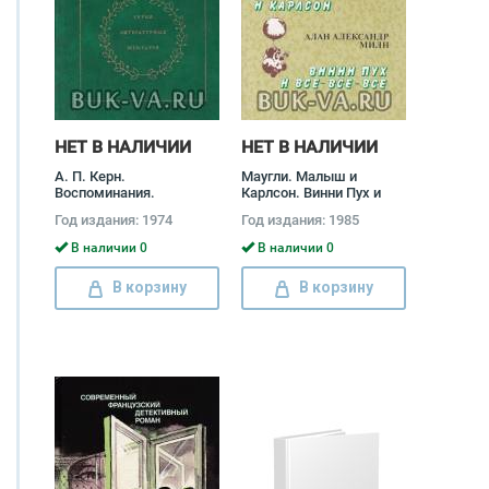
НЕТ В НАЛИЧИИ
НЕТ В НАЛИЧИИ
А. П. Керн.
Маугли. Малыш и
Воспоминания.
Карлсон. Винни Пух и
Дневники. Переписка
все-все-все Редьярд
Год издания: 1974
Год издания: 1985
Анна Керн
Джозеф Киплинг,
Астрид Линдгрен, Алан
В наличии 0
В наличии 0
Александер Милн
В корзину
В корзину