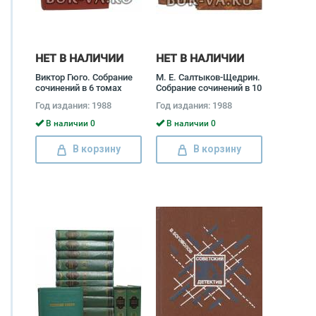
НЕТ В НАЛИЧИИ
НЕТ В НАЛИЧИИ
Виктор Гюго. Собрание
М. Е. Салтыков-Щедрин.
сочинений в 6 томах
Собрание сочинений в 10
(комплект) Виктор Гюго,
томах (комплект)
Год издания: 1988
Год издания: 1988
Наталья Касаткина, Н.
Михаил Салтыков-
Коган
Щедрин
В наличии 0
В наличии 0
В корзину
В корзину