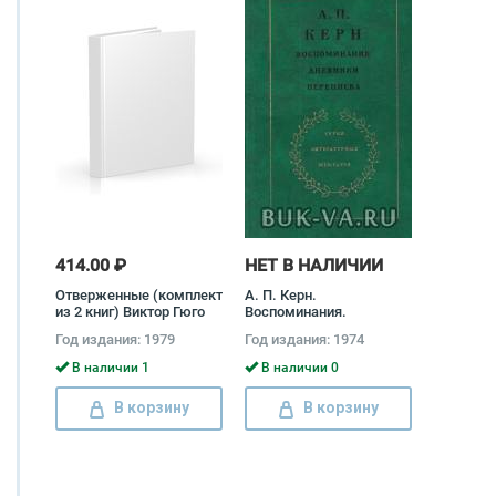
414.00 ₽
НЕТ В НАЛИЧИИ
Отверженные (комплект
А. П. Керн.
из 2 книг) Виктор Гюго
Воспоминания.
Дневники. Переписка
Год издания: 1979
Год издания: 1974
Анна Керн
В наличии 1
В наличии 0
В корзину
В корзину