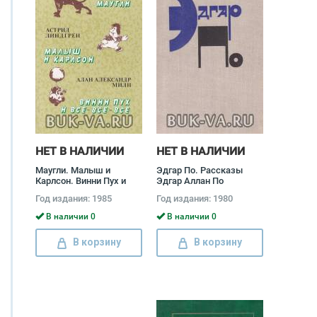
НЕТ В НАЛИЧИИ
НЕТ В НАЛИЧИИ
Маугли. Малыш и
Эдгар По. Рассказы
Карлсон. Винни Пух и
Эдгар Аллан По
все-все-все Редьярд
Год издания: 1985
Год издания: 1980
Джозеф Киплинг,
Астрид Линдгрен, Алан
В наличии 0
В наличии 0
Александер Милн
В корзину
В корзину