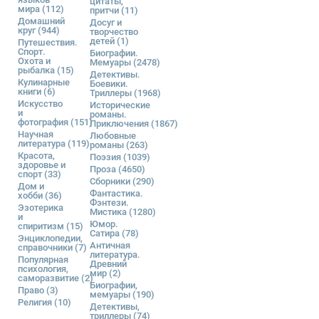
цитаты,
мира
(112)
притчи
(11)
Домашний
Досуг и
круг
(944)
творчество
детей
(1)
Путешествия.
Спорт.
Биографии.
Охота и
Мемуары
(2478)
рыбалка
(15)
Детективы.
Кулинарные
Боевики.
книги
(6)
Триллеры
(1968)
Искусство
Исторические
и
романы.
фотография
(151)
Приключения
(1867)
Научная
Любовные
литература
(119)
романы
(263)
Красота,
Поэзия
(1039)
здоровье и
Проза
(4650)
спорт
(33)
Сборники
(290)
Дом и
Фантастика.
хобби
(36)
Фэнтези.
Эзотерика
Мистика
(1280)
и
Юмор.
спиритизм
(15)
Сатира
(78)
Энциклопедии,
Античная
справочники
(7)
литература.
Популярная
Древний
психология,
мир
(2)
саморазвитие
(2)
Биографии,
Право
(3)
мемуары
(190)
Религия
(10)
Детективы,
триллеры
(74)