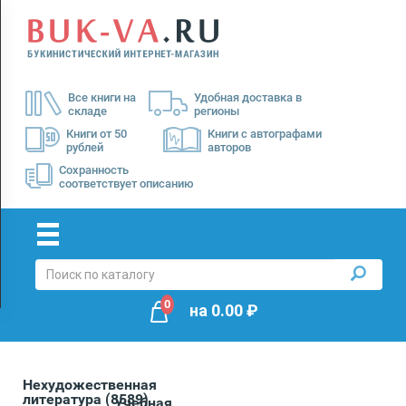
Menu
×
О
Все книги на
Удобная доставка в
нас
складе
регионы
Доставка
Книги от 50
Книги с автографами
рублей
авторов
Оплата
Сохранность
соответствует описанию
0
на
0.00
₽
Нехудожественная
литература
(8589)
Учебная