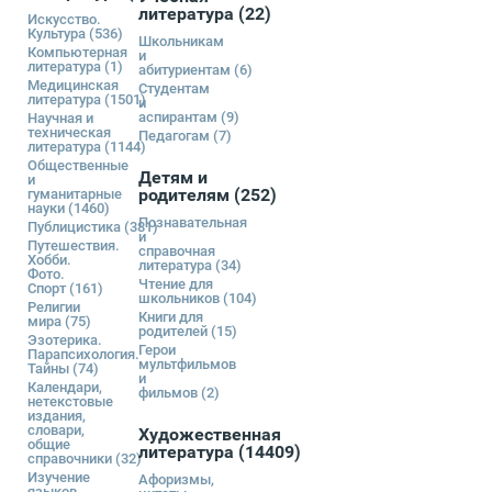
литература
(22)
Искусство.
Культура
(536)
Школьникам
Компьютерная
и
литература
(1)
абитуриентам
(6)
Медицинская
Студентам
литература
(1501)
и
аспирантам
(9)
Научная и
техническая
Педагогам
(7)
литература
(1144)
Общественные
Детям и
и
родителям
(252)
гуманитарные
науки
(1460)
Познавательная
Публицистика
(381)
и
Путешествия.
справочная
Хобби.
литература
(34)
Фото.
Чтение для
Спорт
(161)
школьников
(104)
Религии
Книги для
мира
(75)
родителей
(15)
Эзотерика.
Герои
Парапсихология.
мультфильмов
Тайны
(74)
и
Календари,
фильмов
(2)
нетекстовые
издания,
словари,
Художественная
общие
литература
(14409)
справочники
(32)
Изучение
Афоризмы,
языков