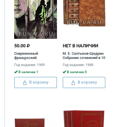
50.00 ₽
НЕТ В НАЛИЧИИ
Современный
М. Е. Салтыков-Щедрин.
французский
Собрание сочинений в 10
детективный роман
томах (комплект)
Год издания: 1989
Год издания: 1988
Михаил Салтыков-
Щедрин
В наличии 1
В наличии 0
В корзину
В корзину