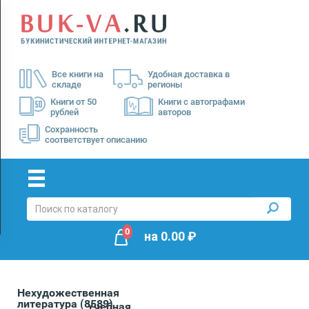
Menu
×
О
Все книги на
Удобная доставка в
нас
складе
регионы
Доставка
Книги от 50
Книги с автографами
рублей
авторов
Оплата
Сохранность
соответствует описанию
0
на
0.00
₽
Нехудожественная
литература
(8589)
Учебная