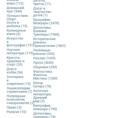
цитаты,
мира
(112)
притчи
(11)
Домашний
Досуг и
круг
(944)
творчество
детей
(1)
Путешествия.
Спорт.
Биографии.
Охота и
Мемуары
(2478)
рыбалка
(15)
Детективы.
Кулинарные
Боевики.
книги
(6)
Триллеры
(1968)
Искусство
Исторические
и
романы.
фотография
(151)
Приключения
(1867)
Научная
Любовные
литература
(119)
романы
(263)
Красота,
Поэзия
(1039)
здоровье и
Проза
(4650)
спорт
(33)
Сборники
(290)
Дом и
Фантастика.
хобби
(36)
Фэнтези.
Эзотерика
Мистика
(1280)
и
Юмор.
спиритизм
(15)
Сатира
(78)
Энциклопедии,
Античная
справочники
(7)
литература.
Популярная
Древний
психология,
мир
(2)
саморазвитие
(2)
Биографии,
Право
(3)
мемуары
(190)
Религия
(10)
Детективы,
триллеры
(74)