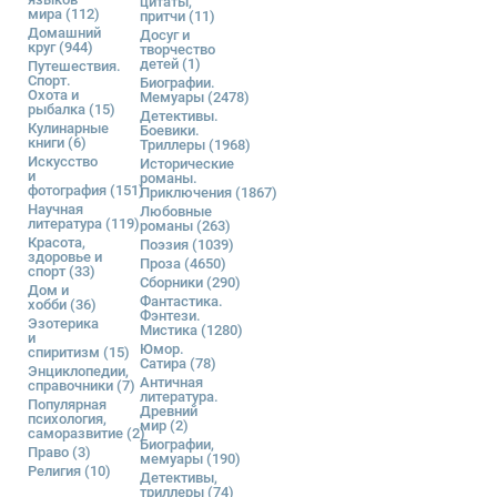
цитаты,
мира
(112)
притчи
(11)
Домашний
Досуг и
круг
(944)
творчество
детей
(1)
Путешествия.
Спорт.
Биографии.
Охота и
Мемуары
(2478)
рыбалка
(15)
Детективы.
Кулинарные
Боевики.
книги
(6)
Триллеры
(1968)
Искусство
Исторические
и
романы.
фотография
(151)
Приключения
(1867)
Научная
Любовные
литература
(119)
романы
(263)
Красота,
Поэзия
(1039)
здоровье и
Проза
(4650)
спорт
(33)
Сборники
(290)
Дом и
Фантастика.
хобби
(36)
Фэнтези.
Эзотерика
Мистика
(1280)
и
Юмор.
спиритизм
(15)
Сатира
(78)
Энциклопедии,
Античная
справочники
(7)
литература.
Популярная
Древний
психология,
мир
(2)
саморазвитие
(2)
Биографии,
Право
(3)
мемуары
(190)
Религия
(10)
Детективы,
триллеры
(74)