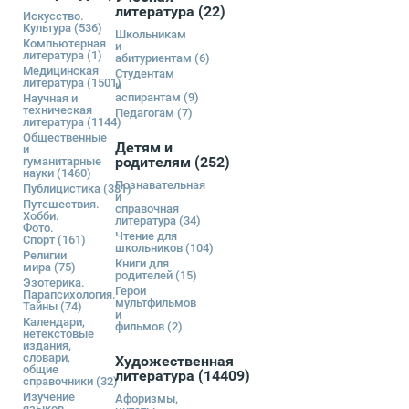
литература
(22)
Искусство.
Культура
(536)
Школьникам
Компьютерная
и
литература
(1)
абитуриентам
(6)
Медицинская
Студентам
литература
(1501)
и
аспирантам
(9)
Научная и
техническая
Педагогам
(7)
литература
(1144)
Общественные
Детям и
и
родителям
(252)
гуманитарные
науки
(1460)
Познавательная
Публицистика
(381)
и
Путешествия.
справочная
Хобби.
литература
(34)
Фото.
Чтение для
Спорт
(161)
школьников
(104)
Религии
Книги для
мира
(75)
родителей
(15)
Эзотерика.
Герои
Парапсихология.
мультфильмов
Тайны
(74)
и
Календари,
фильмов
(2)
нетекстовые
издания,
словари,
Художественная
общие
литература
(14409)
справочники
(32)
Изучение
Афоризмы,
языков