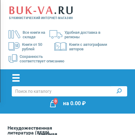
Menu
×
О
Все книги на
Удобная доставка в
нас
складе
регионы
Доставка
Книги от 50
Книги с автографами
рублей
авторов
Оплата
Сохранность
соответствует описанию
0
на
0.00
₽
Нехудожественная
литература
(8589)
Учебная