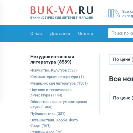
Menu
Все к
×
склад
О нас
О нас
Доставка
Оплата
Доставка
Оплата
Нехудожественная
По цене 
литература
(8589)
Искусство. Культура
(536)
Компьютерная литература
(1)
Все но
Медицинская литература
(1501)
Научная и техническая
литература
(1144)
По цене 
Общественные и гуманитарные
науки
(1460)
Публицистика
(381)
Путешествия. Хобби. Фото.
Спорт
(161)
Религии мира
(75)