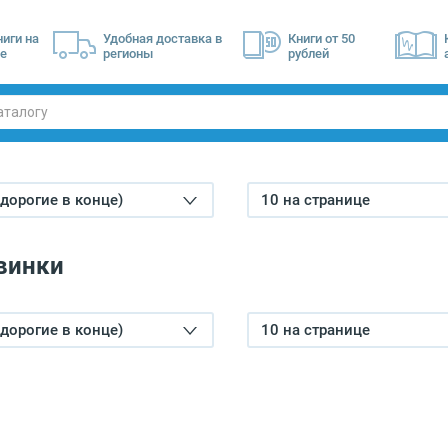
ниги на
Удобная доставка в
Книги от 50
е
регионы
рублей
(дорогие в конце)
10 на странице
винки
(дорогие в конце)
10 на странице