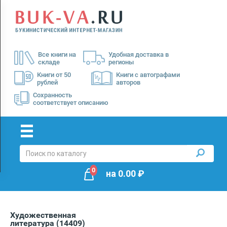
Menu
×
О
Все книги на
Удобная доставка в
нас
складе
регионы
Доставка
Книги от 50
Книги с автографами
рублей
авторов
Оплата
Сохранность
соответствует описанию
0
на
0.00
₽
Художественная
литература
(14409)