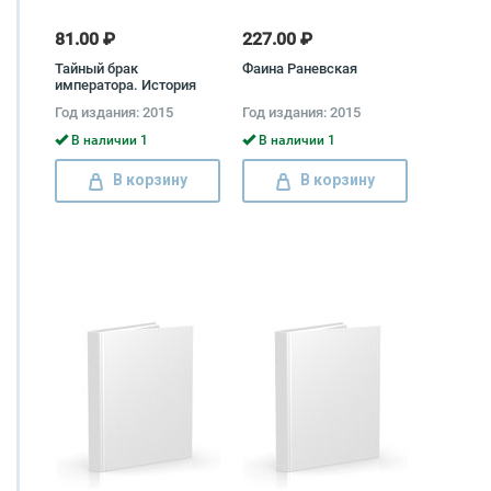
81.00 ₽
227.00 ₽
Тайный брак
Фаина Раневская
императора. История
запретной любви Морис
Год издания: 2015
Год издания: 2015
Палеолог
В наличии 1
В наличии 1
В корзину
В корзину