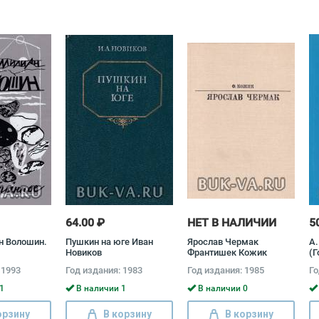
64.00 ₽
НЕТ В НАЛИЧИИ
5
н Волошин.
Пушкин на юге Иван
Ярослав Чермак
А.
Новиков
Франтишек Кожик
(Г
н Волошин
В
 1993
Год издания: 1983
Год издания: 1985
Го
П
1
В наличии 1
В наличии 0
орзину
В корзину
В корзину