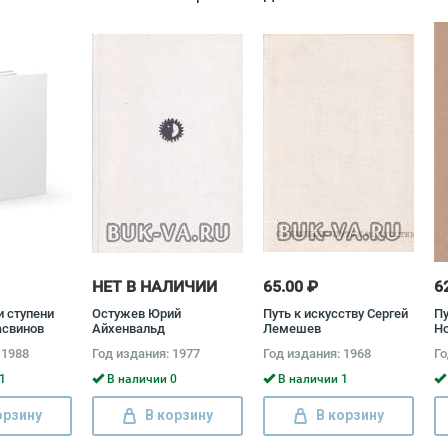
НЕТ В НАЛИЧИИ
65.00 ₽
6
и ступени
Остужев Юрий
Путь к искусству Сергей
Пу
асвинов
Айхенвальд
Лемешев
Н
 1988
Год издания: 1977
Год издания: 1968
Го
1
В наличии 0
В наличии 1
орзину
В корзину
В корзину