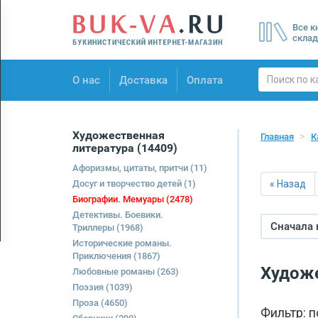
Menu
Все к
×
склад
О нас
О нас
Доставка
Оплата
Доставка
Оплата
Художественная
Главная
К
литература
(14409)
Афоризмы, цитаты, притчи
(11)
Досуг и творчество детей
(1)
« Назад
Биографии. Мемуары
(2478)
Детективы. Боевики.
Сначала
Триллеры
(1968)
Исторические романы.
Приключения
(1867)
Художе
Любовные романы
(263)
Поэзия
(1039)
Проза
(4650)
Фильтр: 