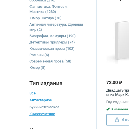
Сборники
(290)
Фантастика. Фэнтези.
Мистика
(1280)
Юмор. Сатира
(78)
Античная литература. Древний
мир
(2)
Биографии, мемуары
(190)
Детективы, триллеры
(74)
Классическая проза
(102)
Романы
(6)
Современная проза
(58)
Юмор
(5)
Тип издания
72.00 ₽
Двадцать тр
Все
вниз Марк К
Антикварное
Год издания:
Букинистическое
В наличии 
Книгопечатное
В к