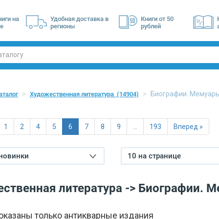
ниги на
Удобная доставка в
Книги от 50
е
регионы
рублей
Биографии. Мемуа
аталог
Художественная литература
(14904)
1
2
4
5
6
7
8
9
…
193
Вперед »
 новинки
10 на странице
ственная литература -> Биографии. 
показаны только антикварные издания