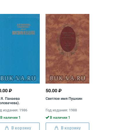
0.00 ₽
50.00 ₽
 Я. Панаева
Светлое имя Пушкин
оловачева).
оспоминания Авдотья
д издания: 1986
Год издания: 1988
анаева
В наличии 1
В наличии 1
В корзину
В корзину