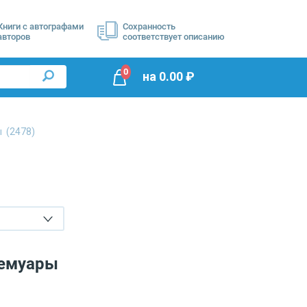
Книги с автографами
Сохранность
авторов
соответствует описанию
0
на
0.00
₽
ры
(2478)
Мемуары