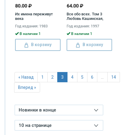
80.00 ₽
64.00 ₽
Их имена переживут
Все обо всех. Том 3
века
Любовь Кашинская,
Виталий Ситников,
Год издания: 1983
Год издания: 1997
Галина Шалаева,
Татьяна Колядич
В наличии 1
В наличии 1
В корзину
В корзину
« Назад
1
2
3
4
5
6
…
14
Вперед »
Новинки в конце
10 на странице