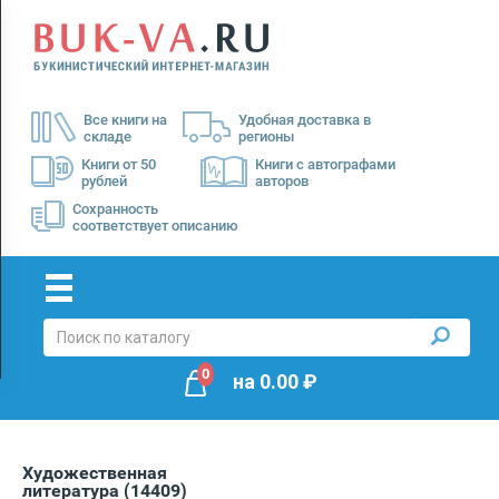
Menu
×
О
Все книги на
Удобная доставка в
нас
складе
регионы
Доставка
Книги от 50
Книги с автографами
рублей
авторов
Оплата
Сохранность
соответствует описанию
0
на
0.00
₽
Художественная
литература
(14409)