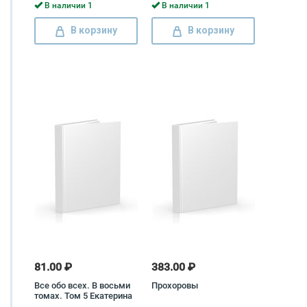
Капица, Виталий
В наличии 1
В наличии 1
Ситников
В корзину
В корзину
81.00 ₽
383.00 ₽
Все обо всех. В восьми
Прохоровы
томах. Том 5 Екатерина
Коровкина, Галина