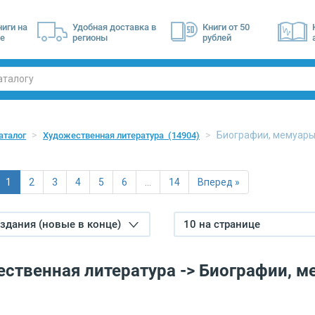
ниги на
Удобная доставка в
Книги от 50
е
регионы
рублей
Биографии, мемуар
аталог
Художественная литература
(14904)
1
2
3
4
5
6
…
14
Вперед »
издания (новые в конце)
10 на странице
ственная литература -> Биографии, 