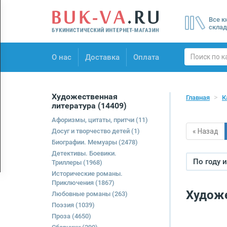
Menu
Все к
×
склад
О нас
О нас
Доставка
Оплата
Доставка
Оплата
Художественная
Главная
К
литература
(14409)
Афоризмы, цитаты, притчи
(11)
Досуг и творчество детей
(1)
« Назад
Биографии. Мемуары
(2478)
Детективы. Боевики.
По году 
Триллеры
(1968)
Исторические романы.
Приключения
(1867)
Художе
Любовные романы
(263)
Поэзия
(1039)
Проза
(4650)