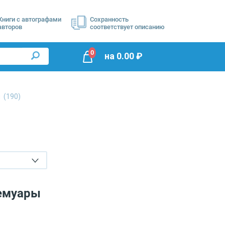
Книги с автографами
Сохранность
авторов
соответствует описанию
0
на
0.00
₽
ы
(190)
мемуары