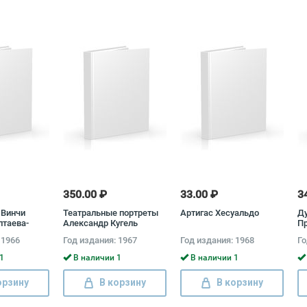
350.00 ₽
33.00 ₽
3
 Винчи
Театральные портреты
Артигас Хесуальдо
Д
лтаева-
Александр Кугель
П
 1966
Год издания: 1967
Год издания: 1968
Го
1
В наличии 1
В наличии 1
орзину
В корзину
В корзину