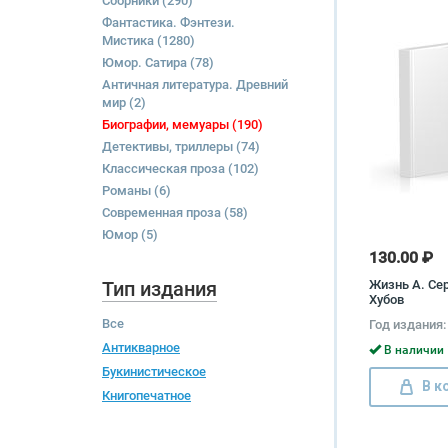
Сборники
(290)
Фантастика. Фэнтези.
Мистика
(1280)
Юмор. Сатира
(78)
Античная литература. Древний
мир
(2)
Биографии, мемуары
(190)
Детективы, триллеры
(74)
Классическая проза
(102)
Романы
(6)
Современная проза
(58)
Юмор
(5)
130.00 ₽
Тип издания
Жизнь А. Сер
Хубов
Все
Год издания:
Антикварное
В наличии 
Букинистическое
В к
Книгопечатное