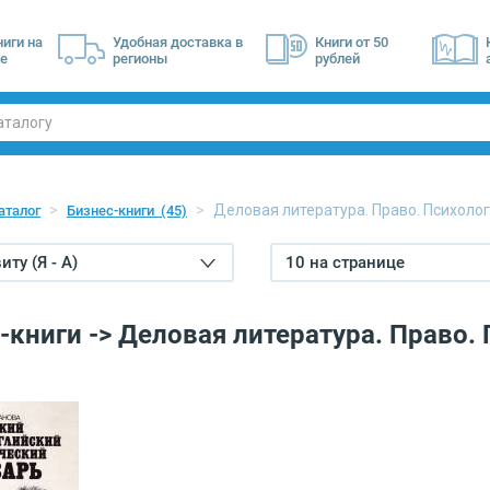
ниги на
Удобная доставка в
Книги от 50
е
регионы
рублей
Деловая литература. Право. Психоло
аталог
Бизнес-книги
(45)
ту (Я - А)
10 на странице
-книги -> Деловая литература. Право.