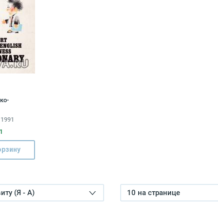
ко-
й словарь /
 1991
-English
ionary
1
орзину
ту (Я - А)
10 на странице