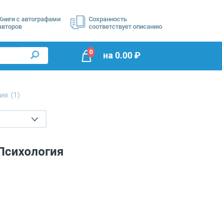
Книги с автографами
Сохранность
авторов
соответствует описанию
0
на
0.00
₽
гия
(1)
 Психология