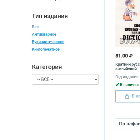
Тип издания
Все
Антикварное
Букинистическое
Книгопечатное
81.00 ₽
Краткий русс
Категория
английский
коммерчески
Год издания:
Short Russian
Business Dict
В наличии 
В к
По алфави