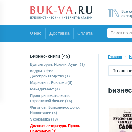
Menu
Все к
×
склад
О нас
О нас
Доставка
Оплата
Доставка
Оплата
Бизнес-книги
(45)
Главная
К
Бухгалтерия. Налоги. Аудит
(1)
По алфави
Кадры. Офис.
Делопроизводство
(1)
Маркетинг. Реклама
(5)
Бизнес
Менеджмент
(4)
Предпринимательство.
Отраслевой бизнес
(16)
Финансы. Банковское дело.
Инвестиции
(4)
Экономика
(13)
Деловая литература. Право.
Психология
(1)