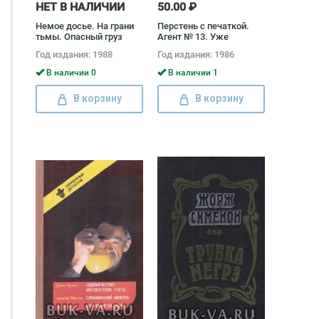
НЕТ В НАЛИЧИИ
50.00 ₽
Немое досье. На грани
Перстень с печаткой.
тьмы. Опасный груз
Агент № 13. Уже
Дьердь Фалуш, Габор
пропели петухи Андраш
Год издания: 1988
Год издания: 1986
Йожеф, Иштван Немере
Беркеши
В наличии 0
В наличии 1
В корзину
В корзину