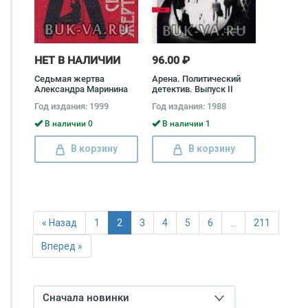
НЕТ В НАЛИЧИИ
96.00 ₽
Седьмая жертва
Арена. Политический
Александра Маринина
детектив. Выпуск II
Джеймс Хедли Чейз,
Год издания: 1999
Год издания: 1988
Джимми Гаррисон,
Виктор Черняк, Леонид
В наличии 0
В наличии 1
Юзефович
В корзину
В корзину
« Назад
1
2
3
4
5
6
…
211
Вперед »
Сначала новинки