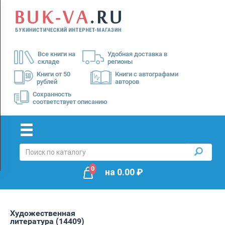
Menu
×
О
Все книги на
Удобная доставка в
нас
складе
регионы
Доставка
Книги от 50
Книги с автографами
рублей
авторов
Оплата
Сохранность
соответствует описанию
0
на
0.00
₽
Художественная
литература
(14409)