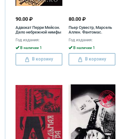
90.00 ₽
80.00 ₽
Адвокат Перри Мейсон.
Пьер Сувестр, Марсель
Дело небрежной нимфы
Аллен. Фантомас.
Станислас-Андре
Год издания:
Год издания:
Стиман. Приговоренный
умирает в пять
В наличии 1
В наличии 1
Станислас-Андре
Стееман, Пьер Сувестр,
В корзину
В корзину
Марсель Аллен