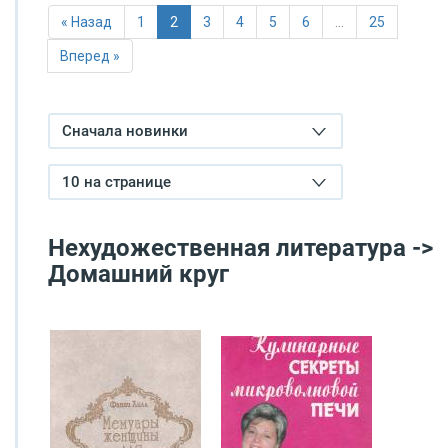
« Назад
1
2
3
4
5
6
…
25
Вперед »
Сначала новинки
10 на странице
Нехудожественная литература ->
Домашний круг