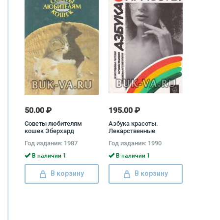
50.00 ₽
195.00 ₽
Советы любителям
Азбука красоты.
кошек Эберхард
Лекарственные
Шнайдер, Аннемари
растения. Народная
Год издания: 1987
Год издания: 1990
Фогель
медицина. Современная
косметология Сергей
В наличии 1
В наличии 1
Чупин
В корзину
В корзину