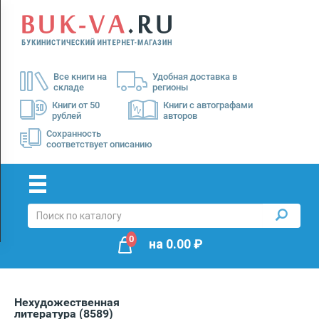
Menu
×
О
Все книги на
Удобная доставка в
нас
складе
регионы
Доставка
Книги от 50
Книги с автографами
рублей
авторов
Оплата
Сохранность
соответствует описанию
0
на
0.00
₽
Нехудожественная
литература
(8589)