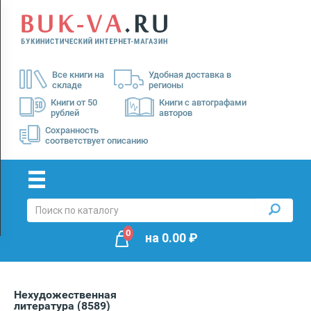
Menu
×
О
Все книги на
Удобная доставка в
нас
складе
регионы
Доставка
Книги от 50
Книги с автографами
рублей
авторов
Оплата
Сохранность
соответствует описанию
0
на
0.00
₽
Нехудожественная
литература
(8589)