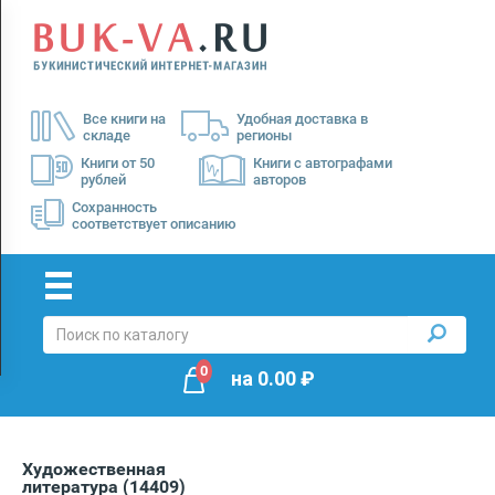
Menu
×
О
Все книги на
Удобная доставка в
нас
складе
регионы
Доставка
Книги от 50
Книги с автографами
рублей
авторов
Оплата
Сохранность
соответствует описанию
0
на
0.00
₽
Художественная
литература
(14409)