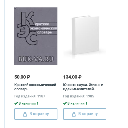
50.00 ₽
134.00 ₽
Краткий экономический
Юность науки. Жизнь и
словарь
идеи мыслителей-
экономистов до Маркса
Год издания: 1987
Год издания: 1985
Андрей Аникин
В наличии 1
В наличии 1
В корзину
В корзину