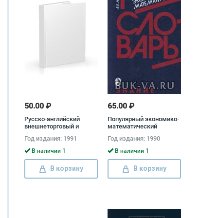
50.00 ₽
65.00 ₽
Русско-английский
Популярный экономико-
внешнеторговый и
математический
внешнеэкономический
словарь Леонид
Год издания: 1991
Год издания: 1990
словарь
Лопатников
В наличии 1
В наличии 1
В корзину
В корзину