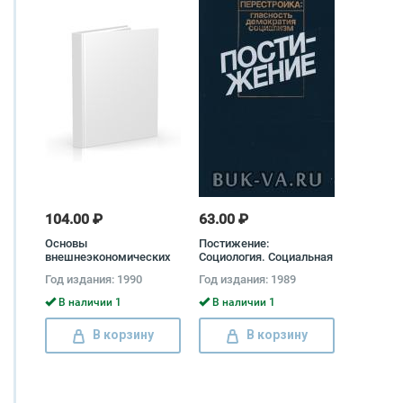
104.00 ₽
63.00 ₽
Основы
Постижение:
внешнеэкономических
Социология. Социальная
знаний
политика.
Год издания: 1990
Год издания: 1989
Экономическая
реформа
В наличии 1
В наличии 1
В корзину
В корзину