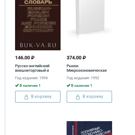
146.00 ₽
374.00 ₽
Русско-английский
Рынок.
внешнеторговый и
Микроэкономическая
внешнеэкономический
модель Дэйвид Е.
Год издания: 1994
Год издания: 1992
словарь / Russian-English
Линдсей, Эдвин Дж.
Foreign Trade and F
Долан
В наличии 1
В наличии 1
В корзину
В корзину