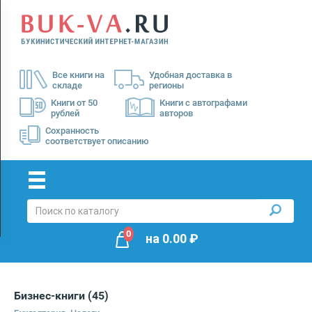
Menu
×
О
Все книги на
Удобная доставка в
нас
складе
регионы
Доставка
Книги от 50
Книги с автографами
рублей
авторов
Оплата
Сохранность
соответствует описанию
0
на
0.00
₽
Бизнес-книги
(45)