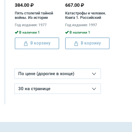
384.00 ₽
667.00 ₽
Пять столетий тайной
Катастрофы и человек.
войны. Из истории
Книга 1. Российский
секретной дипломатии и
опыт противодействия
Год издания: 1977
Год издания: 1997
разведки Ефим Черняк
чрезвычайным
ситуациям Н. Локтионов,
В наличии 1
В наличии 1
М. Фалеев, Михаил
Шахраманьян, С. Шойгу,
В корзину
В корзину
Владимир Шолох, Юрий
Воробьев
По цене (дорогие в конце)
30 на странице