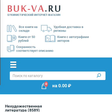
Menu
×
О
Все книги на
Удобная доставка в
нас
складе
регионы
Доставка
Книги от 50
Книги с автографами
рублей
авторов
Оплата
Сохранность
соответствует описанию
0
на
0.00
₽
Нехудожественная
литература
(8589)