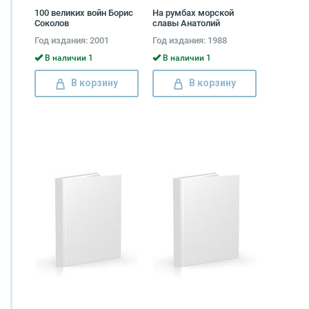
100 великих войн Борис
На румбах морской
Соколов
славы Анатолий
Раздолгин, Михаил
Год издания: 2001
Год издания: 1988
Фатеев
В наличии 1
В наличии 1
В корзину
В корзину