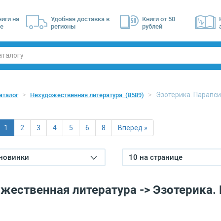
ниги на
Удобная доставка в
Книги от 50
е
регионы
рублей
Эзотерика. Парапс
аталог
Нехудожественная литература
(8589)
1
2
3
4
5
6
8
Вперед »
 новинки
10 на странице
жественная литература -> Эзотерика.