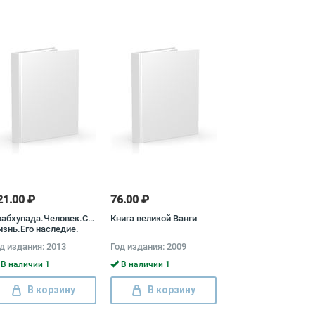
21.00 ₽
76.00 ₽
абхупада.Человек.Святой.Его
Книга великой Ванги
знь.Его наследие.
тсварупа дас Госвами,
д издания: 2013
Год издания: 2009
бхай Чаранаравинда
активеданта Свами
В наличии 1
В наличии 1
рабхупада
В корзину
В корзину