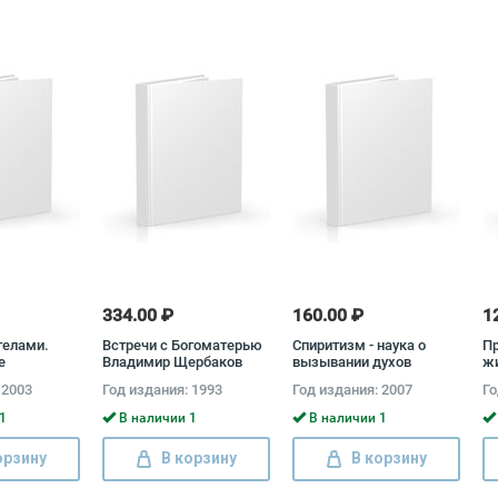
334.00 ₽
160.00 ₽
1
гелами.
Встречи с Богоматерью
Спиритизм - наука о
Пр
е
Владимир Щербаков
вызывании духов
жи
стории
Са
 2003
Год издания: 1993
Год издания: 2007
Го
т-Джеймс
А
Бх
1
В наличии 1
В наличии 1
П
орзину
В корзину
В корзину