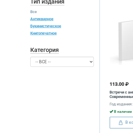
Тип издания
Все
Антикварное
Букинистическое
Книгопечатное
Категория
113.00 ₽
Встречи с ан
Современны
правдивые и
Год издания:
Эмма Хитко
В наличии 
В к