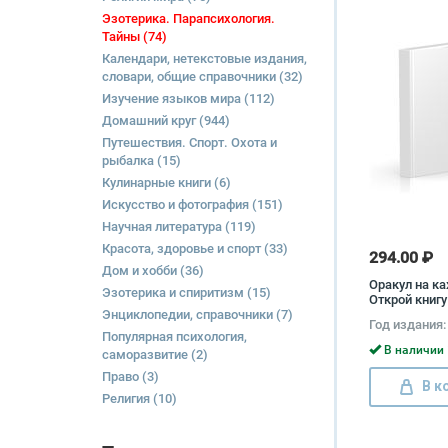
Эзотерика. Парапсихология.
Тайны
(74)
Календари, нетекстовые издания,
словари, общие справочники
(32)
Изучение языков мира
(112)
Домашний круг
(944)
Путешествия. Спорт. Охота и
рыбалка
(15)
Кулинарные книги
(6)
Искусство и фотография
(151)
Научная литература
(119)
Красота, здоровье и спорт
(33)
294.00 ₽
Дом и хобби
(36)
Оракул на к
Эзотерика и спиритизм
(15)
Открой книгу
Энциклопедии, справочники
(7)
странице и п
Год издания:
Популярная психология,
В наличии 
саморазвитие
(2)
Право
(3)
В к
Религия
(10)