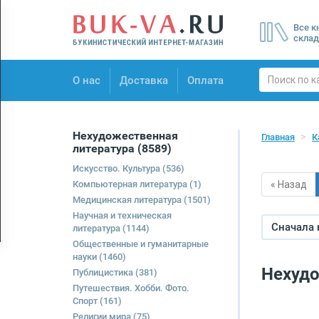
Menu
Все к
×
склад
О нас
О нас
Доставка
Оплата
Доставка
Оплата
Нехудожественная
Главная
К
литература
(8589)
Искусство. Культура
(536)
Компьютерная литература
(1)
« Назад
Медицинская литература
(1501)
Научная и техническая
Сначала
литература
(1144)
Общественные и гуманитарные
науки
(1460)
Нехудо
Публицистика
(381)
Путешествия. Хобби. Фото.
Спорт
(161)
Религии мира
(75)