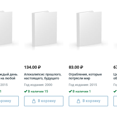
134.00 ₽
83.00 ₽
6
аждый день.
Апокалипсис прошлого,
Ограбления, которые
Ц
 на любой
настоящего, будущего
потрясли мир
об
олучи ответ
Владимир Цыбин
С
 2015
Год издания: 2000
Год издания: 2015
Го
1
В наличии 15
В наличии 1
орзину
В корзину
В корзину