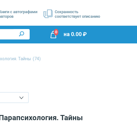
Книги с автографами
Сохранность
авторов
соответствует описанию
0
на
0.00
₽
ихология. Тайны
(74)
 Парапсихология. Тайны