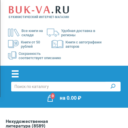
Menu
×
О
Все книги на
Удобная доставка в
нас
складе
регионы
Доставка
Книги от 50
Книги с автографами
рублей
авторов
Оплата
Сохранность
соответствует описанию
0
на
0.00
₽
Нехудожественная
литература
(8589)