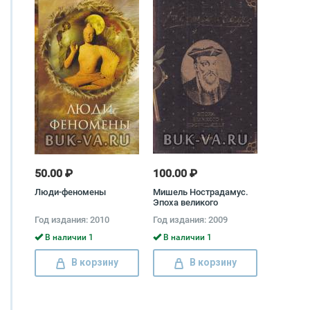
50.00 ₽
100.00 ₽
Люди-феномены
Мишель Нострадамус.
Эпоха великого
прорицателя Алексей
Год издания: 2010
Год издания: 2009
Пензенский
В наличии 1
В наличии 1
В корзину
В корзину