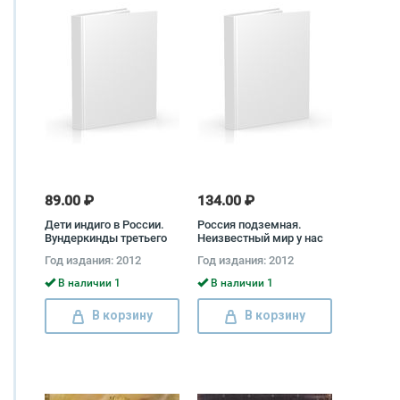
89.00 ₽
134.00 ₽
Дети индиго в России.
Россия подземная.
Вундеркинды третьего
Неизвестный мир у нас
тысячелетия Геннадий
под ногами Андрей
Год издания: 2012
Год издания: 2012
Белимов
Перепелицын
В наличии 1
В наличии 1
В корзину
В корзину