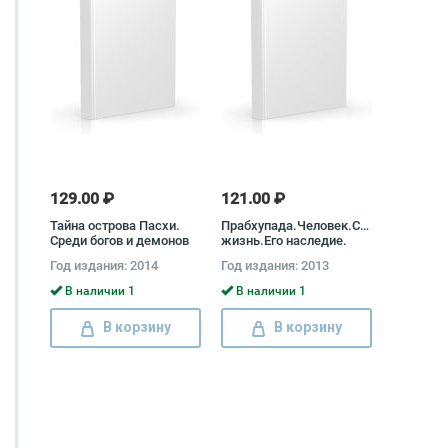
129.00 ₽
121.00 ₽
Тайна острова Пасхи.
Прабхупада.Человек.Святой.Его
Среди богов и демонов
жизнь.Его наследие.
Сатсварупа дас Госвами,
Год издания: 2014
Год издания: 2013
Абхай Чаранаравинда
Бхактиведанта Свами
В наличии 1
В наличии 1
Прабхупада
В корзину
В корзину