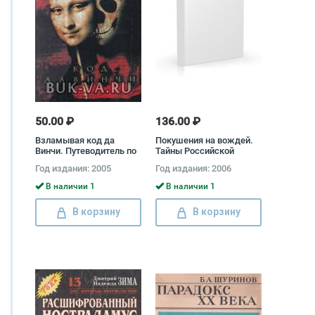
50.00 ₽
136.00 ₽
Взламывая код да
Покушения на вождей.
Винчи. Путеводитель по
Тайны Российской
лабиринтам тайн Дэна
империи Владимир
Год издания: 2005
Год издания: 2006
Брауна Саймон Кокс
Курбатов
В наличии 1
В наличии 1
В корзину
В корзину