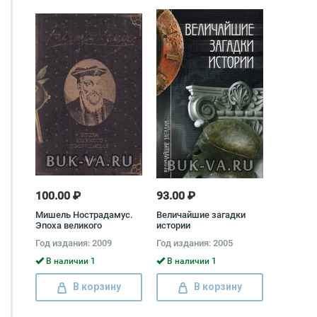
100.00 ₽
93.00 ₽
Мишель Нострадамус.
Величайшие загадки
Эпоха великого
истории
прорицателя Алексей
Год издания: 2009
Год издания: 2005
Пензенский
В наличии 1
В наличии 1
В корзину
В корзину