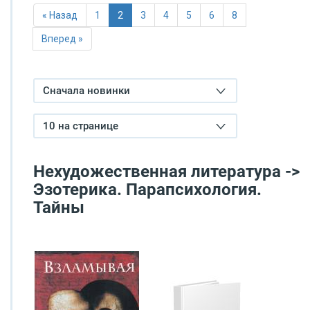
« Назад
1
2
3
4
5
6
8
Вперед »
Сначала новинки
10 на странице
Нехудожественная литература ->
Эзотерика. Парапсихология.
Тайны