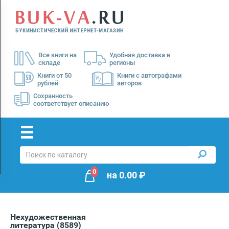
Menu
×
О
Все книги на
Удобная доставка в
нас
складе
регионы
Доставка
Книги от 50
Книги с автографами
рублей
авторов
Оплата
Сохранность
соответствует описанию
0
на
0.00
₽
Нехудожественная
литература
(8589)