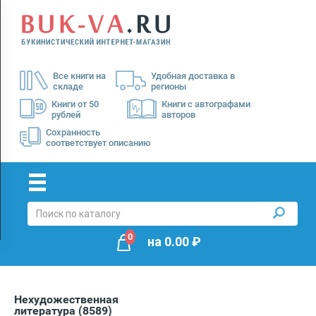
Menu
×
О
Все книги на
Удобная доставка в
нас
складе
регионы
Доставка
Книги от 50
Книги с автографами
рублей
авторов
Оплата
Сохранность
соответствует описанию
0
на
0.00
₽
Нехудожественная
литература
(8589)