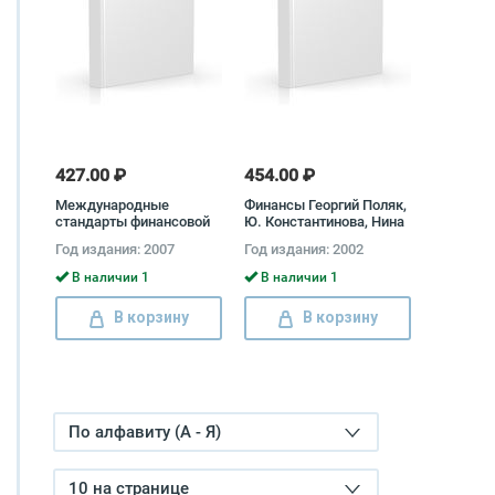
427.00 ₽
454.00 ₽
Международные
Финансы Георгий Поляк,
стандарты финансовой
Ю. Константинова, Нина
отчетности.
Колчина, Людмила
Год издания: 2007
Год издания: 2002
Окунева, Людмила
Андросова, Владимир
В наличии 1
В наличии 1
Карчевский, Н. Верба, Е.
Погорелая, Татьяна
В корзину
В корзину
Башкатова, Людмила
Дробозина
По алфавиту (А - Я)
10 на странице