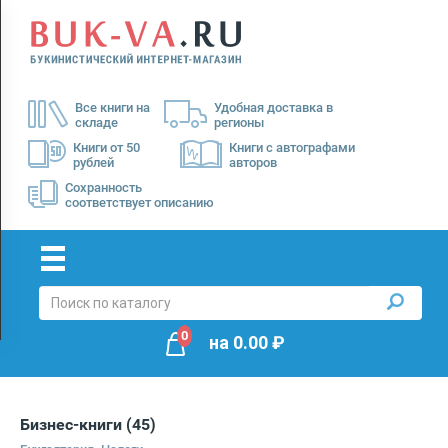
Menu
×
О
Все книги на
Удобная доставка в
нас
складе
регионы
Доставка
Книги от 50
Книги с автографами
рублей
авторов
Оплата
Сохранность
соответствует описанию
0
на
0.00
₽
Бизнес-книги
(45)