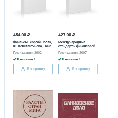
454.00 ₽
427.00 ₽
Финансы Георгий Поляк,
Международные
Ю. Константинова, Нина
стандарты финансовой
Колчина, Людмила
отчетности.
Год издания: 2002
Год издания: 2007
Окунева, Людмила
Андросова, Владимир
В наличии 1
В наличии 1
Карчевский, Н. Верба, Е.
Погорелая, Татьяна
В корзину
В корзину
Башкатова, Людмила
Дробозина