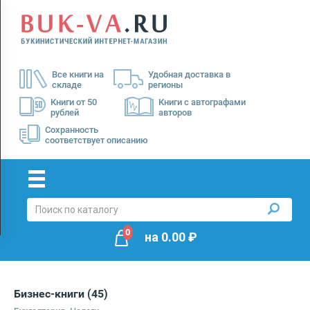
Menu
×
О
Все книги на
Удобная доставка в
нас
складе
регионы
Доставка
Книги от 50
Книги с автографами
рублей
авторов
Оплата
Сохранность
соответствует описанию
0
на
0.00
₽
Бизнес-книги
(45)