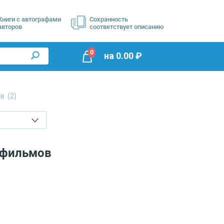
Книги с автографами
Сохранность
авторов
соответствует описанию
0
на
0.00
₽
ов
(2)
 фильмов