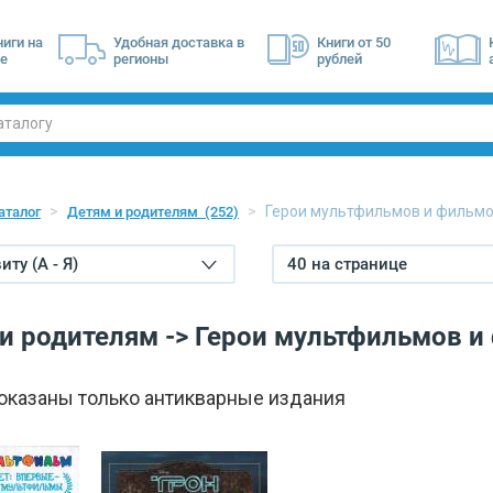
ниги на
Удобная доставка в
Книги от 50
е
регионы
рублей
Герои мультфильмов и фильм
аталог
Детям и родителям
(252)
ту (А - Я)
40 на странице
и родителям -> Герои мультфильмов и
показаны только антикварные издания