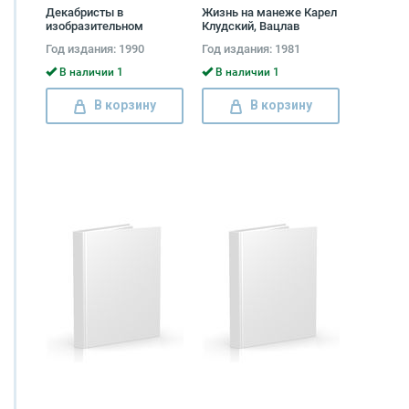
Декабристы в
Жизнь на манеже Карел
изобразительном
Клудский, Вацлав
искусстве Галина
Цибула
Год издания: 1990
Год издания: 1981
Принцева
В наличии 1
В наличии 1
В корзину
В корзину