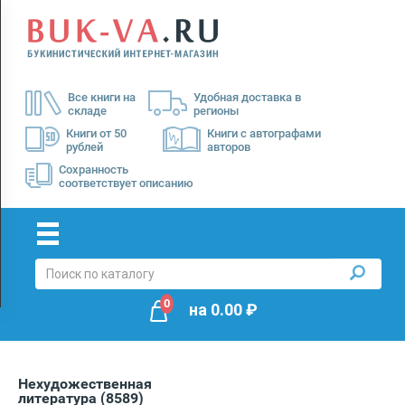
Menu
×
О
Все книги на
Удобная доставка в
нас
складе
регионы
Доставка
Книги от 50
Книги с автографами
рублей
авторов
Оплата
Сохранность
соответствует описанию
0
на
0.00
₽
Нехудожественная
литература
(8589)