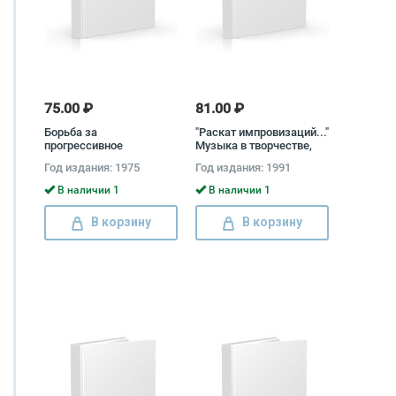
75.00 ₽
81.00 ₽
Борьба за
"Раскат импровизаций..."
прогрессивное
Музыка в творчестве,
реалистическое
судьбе и в доме Бориса
Год издания: 1975
Год издания: 1991
искусство в зарубежных
Пастернака
странах
В наличии 1
В наличии 1
В корзину
В корзину