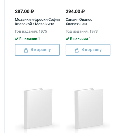
287.00 ₽
294.00 ₽
Мозаики и фрески Софии
Санаин Ованес
Киевской / Мозаiки та
Халпахчьян
фрески Софii Киiвскоi /
Год издания: 1975
Год издания: 1973
Mosaics and Frescoes of
St. Sophia's Cathedral of
В наличии 1
В наличии 1
Kiev I. Тоцька
В корзину
В корзину