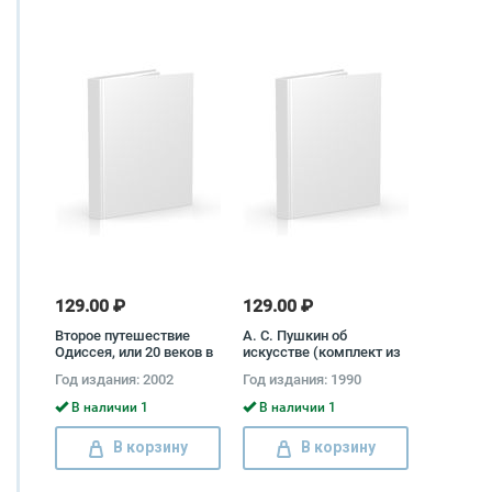
129.00 ₽
129.00 ₽
Второе путешествие
А. С. Пушкин об
Одиссея, или 20 веков в
искусстве (комплект из
поисках бессмертия,
2 книг) Александр
Год издания: 2002
Год издания: 1990
истины и любви Олег
Пушкин
Суворов
В наличии 1
В наличии 1
В корзину
В корзину