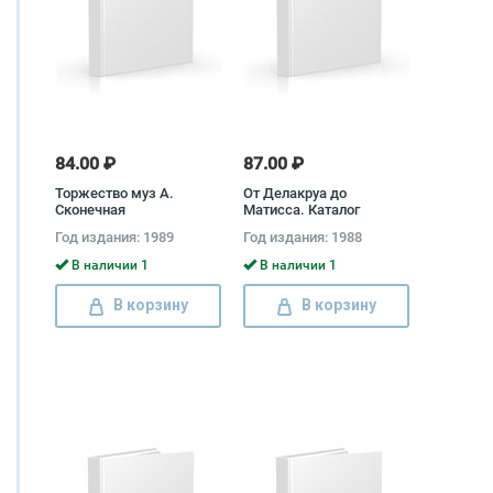
84.00 ₽
87.00 ₽
Торжество муз А.
От Делакруа до
Сконечная
Матисса. Каталог
выставки Ричард
Год издания: 1989
Год издания: 1988
Бретелл, Хайэт Мэйор,
Гари Тинтероу
В наличии 1
В наличии 1
В корзину
В корзину