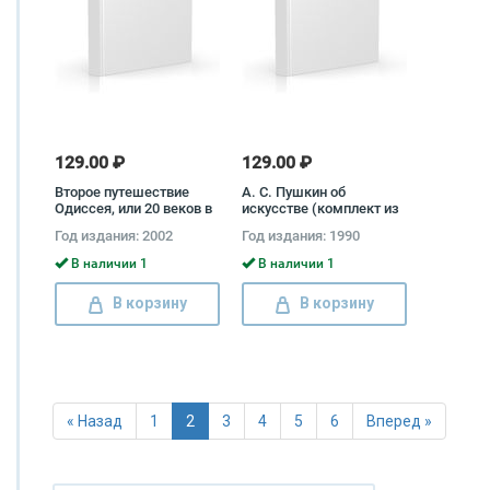
129.00 ₽
129.00 ₽
Второе путешествие
А. С. Пушкин об
Одиссея, или 20 веков в
искусстве (комплект из
поисках бессмертия,
2 книг) Александр
Год издания: 2002
Год издания: 1990
истины и любви Олег
Пушкин
Суворов
В наличии 1
В наличии 1
В корзину
В корзину
« Назад
1
2
3
4
5
6
Вперед »