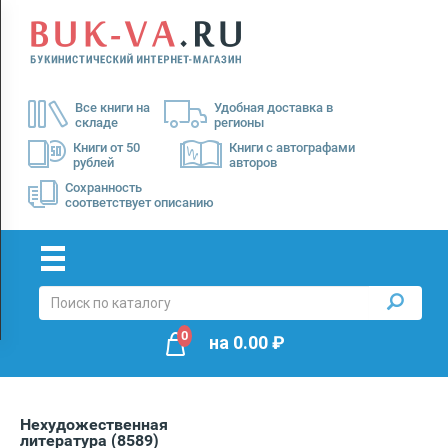
Menu
×
О
Все книги на
Удобная доставка в
нас
складе
регионы
Доставка
Книги от 50
Книги с автографами
рублей
авторов
Оплата
Сохранность
соответствует описанию
0
на
0.00
₽
Нехудожественная
литература
(8589)