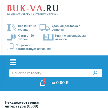
Menu
×
О
Все книги на
Удобная доставка в
нас
складе
регионы
Доставка
Книги от 50
Книги с автографами
рублей
авторов
Оплата
Сохранность
соответствует описанию
0
на
0.00
₽
Нехудожественная
литература
(8589)