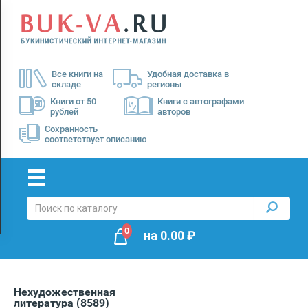
Menu
×
О
Все книги на
Удобная доставка в
нас
складе
регионы
Доставка
Книги от 50
Книги с автографами
рублей
авторов
Оплата
Сохранность
соответствует описанию
0
на
0.00
₽
Нехудожественная
литература
(8589)