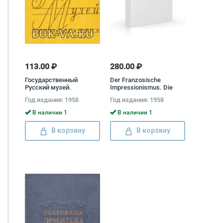
113.00 ₽
280.00 ₽
Государственный
Der Franzosische
Русский музей.
Impressionismus. Die
Путеводитель
Hauptmeister in der
Год издания: 1958
Год издания: 1958
Malerei Wolfgang Balzer
В наличии 1
В наличии 1
В корзину
В корзину