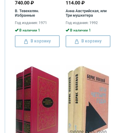
740.00 ₽
114.00 ₽
В. Тевекелян.
Анна Австрийская, или
Избранные
Три мушкетера
произведения в 2 томах
королевы (комплект из
Год издания: 1971
Год издания: 1992
(комплект) Варткес
2 книг) Георг Борн
Тевекелян
В наличии 1
В наличии 1
В корзину
В корзину