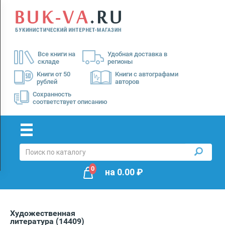
Menu
×
О
Все книги на
Удобная доставка в
нас
складе
регионы
Доставка
Книги от 50
Книги с автографами
рублей
авторов
Оплата
Сохранность
соответствует описанию
0
на
0.00
₽
Художественная
литература
(14409)