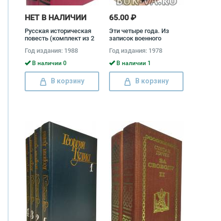
НЕТ В НАЛИЧИИ
65.00 ₽
Русская историческая
Эти четыре года. Из
повесть (комплект из 2
записок военного
книг) Александр
корреспондента
Год издания: 1988
Год издания: 1978
Бестужев-Марлинский,
(комплект из 2 книг)
Николай Карамзин,
Борис Полевой
В наличии 0
В наличии 1
Николай Лесков
В корзину
В корзину