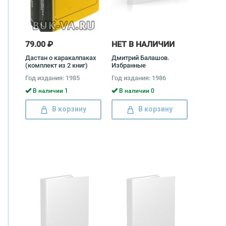
79.00 ₽
НЕТ В НАЛИЧИИ
Дастан о каракалпаках
Дмитрий Балашов.
(комплект из 2 книг)
Избранные
Тулепберген
произведения в 2 томах
Год издания: 1985
Год издания: 1986
Каипбергенов
(комплект) Дмитрий
Балашов
В наличии 1
В наличии 0
В корзину
В корзину