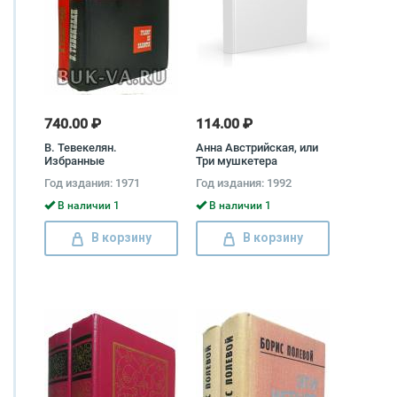
740.00 ₽
114.00 ₽
В. Тевекелян.
Анна Австрийская, или
Избранные
Три мушкетера
произведения в 2 томах
королевы (комплект из
Год издания: 1971
Год издания: 1992
(комплект) Варткес
2 книг) Георг Борн
Тевекелян
В наличии 1
В наличии 1
В корзину
В корзину