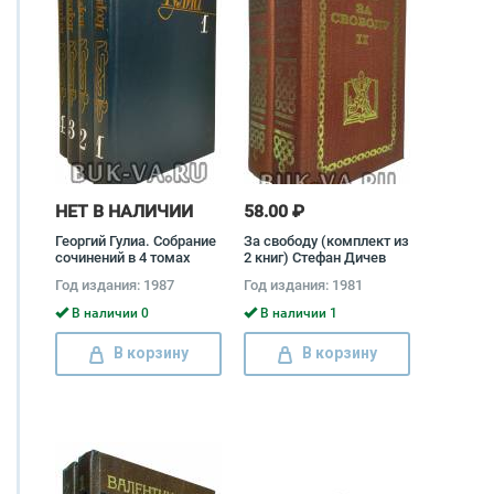
НЕТ В НАЛИЧИИ
58.00 ₽
Георгий Гулиа. Собрание
За свободу (комплект из
сочинений в 4 томах
2 книг) Стефан Дичев
(комплект) Георгий
Год издания: 1987
Год издания: 1981
Гулиа
В наличии 0
В наличии 1
В корзину
В корзину