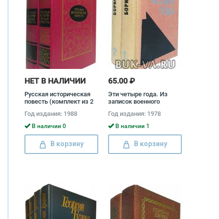
НЕТ В НАЛИЧИИ
65.00 ₽
Русская историческая
Эти четыре года. Из
повесть (комплект из 2
записок военного
книг) Александр
корреспондента
Год издания: 1988
Год издания: 1978
Бестужев-Марлинский,
(комплект из 2 книг)
Николай Карамзин,
Борис Полевой
В наличии 0
В наличии 1
Николай Лесков
В корзину
В корзину