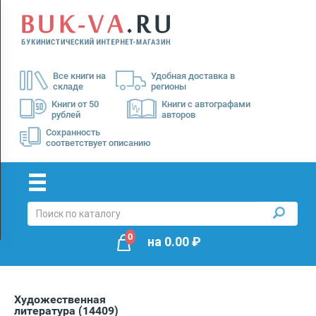
Menu
×
О
Все книги на
Удобная доставка в
нас
складе
регионы
Доставка
Книги от 50
Книги с автографами
рублей
авторов
Оплата
Сохранность
соответствует описанию
0
на
0.00
₽
Художественная
литература
(14409)