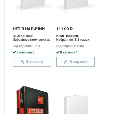
НЕТ В НАЛИЧИИ
111.00 ₽
Н. Задонский.
Иван Падерин.
Избранное (комплект из
Избранное. В 2 томах
2 книг) Николай
(комплект) Иван
Год издания: 1981
Год издания: 1984
Задонский
Падерин
В наличии 0
В наличии 1
В корзину
В корзину