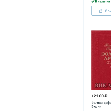
В наличии 
В к
121.00 ₽
Эоловы арф
Бушин