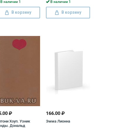
рис Полевой
В наличии 1
В наличии 1
В корзину
В корзину
5.00 ₽
166.00 ₽
тони Хоуп. Узник
Эмма Лионна
енды. Дональд
мильтон. Устранители.