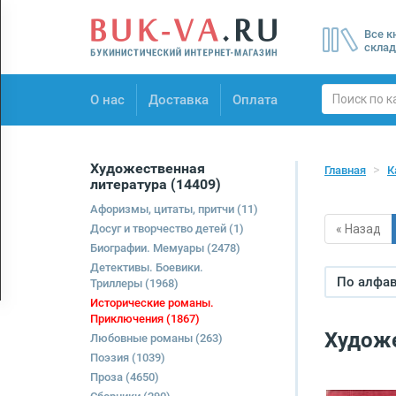
Menu
Все к
×
склад
О нас
О нас
Доставка
Оплата
Доставка
Оплата
Художественная
Главная
К
литература
(14409)
Афоризмы, цитаты, притчи
(11)
Досуг и творчество детей
(1)
« Назад
Биографии. Мемуары
(2478)
Детективы. Боевики.
По алфави
Триллеры
(1968)
Исторические романы.
Приключения
(1867)
Художе
Любовные романы
(263)
Поэзия
(1039)
Проза
(4650)