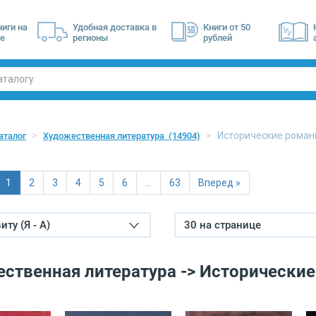
ниги на
Удобная доставка в
Книги от 50
е
регионы
рублей
Исторические роман
аталог
Художественная литература
(14904)
1
2
3
4
5
6
…
63
Вперед »
ту (Я - А)
30 на странице
ственная литература -> Исторически