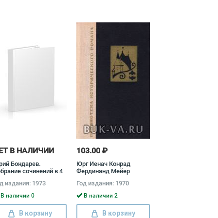
ЕТ В НАЛИЧИИ
103.00 ₽
ий Бондарев.
Юрг Иенач Конрад
брание сочинений в 4
Фердинанд Мейер
мах + дополнительный
д издания: 1973
Год издания: 1970
м (комплект из 5 книг)
В наличии 0
В наличии 2
В корзину
В корзину