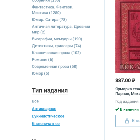
Сборники
(290)
Фантастика. Фэнтези.
Мистика
(1280)
Юмор. Сатира
(78)
Античная литература. Древний
мир
(2)
Биографии, мемуары
(190)
Детективы, триллеры
(74)
Классическая проза
(102)
Романы
(6)
Современная проза
(58)
Юмор
(5)
387.00 ₽
Тип издания
Ярмарка тен
Парнов, Мих
Все
Год издания:
Антикварное
В наличии 
Букинистическое
В к
Книгопечатное