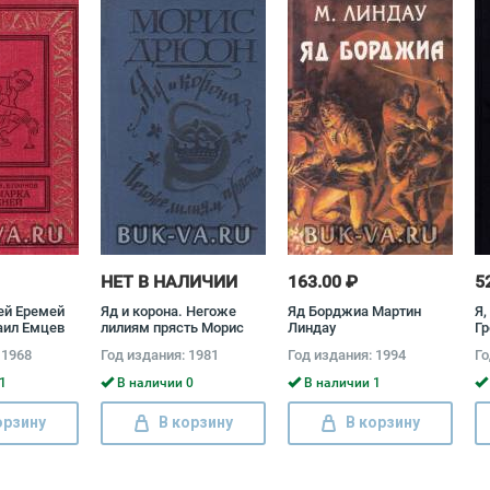
НЕТ В НАЛИЧИИ
163.00 ₽
5
ей Еремей
Яд и корона. Негоже
Яд Борджиа Мартин
Я,
аил Емцев
лилиям прясть Морис
Линдау
Гр
Дрюон
 1968
Год издания: 1981
Год издания: 1994
Го
1
В наличии 0
В наличии 1
орзину
В корзину
В корзину