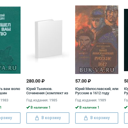
280.00 ₽
57.00 ₽
5
ть вам волю
Юрий Тынянов.
Юрий Милославский, или
Юр
кшин
Сочинения (комплект из
Русские в 1612 году
Ру
2 книг) Юрий Тынянов
Ми
 1983
Год издания: 1985
Год издания: 1989
Го
1
В наличии 1
В наличии 1
орзину
В корзину
В корзину