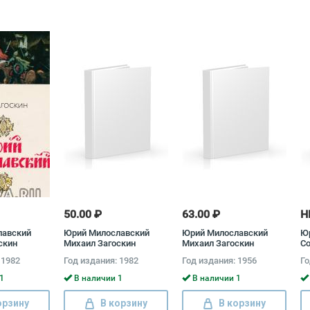
50.00 ₽
63.00 ₽
Н
лавский
Юрий Милославский
Юрий Милославский
Юр
скин
Михаил Загоскин
Михаил Загоскин
Со
то
 1982
Год издания: 1982
Год издания: 1956
Го
то
1
В наличии 1
В наличии 1
орзину
В корзину
В корзину