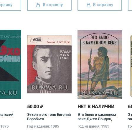
орзину
В корзину
В корзину
50.00 ₽
НЕТ В НАЛИЧИИ
6
натолий
Этьен и его тень Евгений
Это было в каменном
Эт
Воробьев
веке Джек Лондон,
за
Герберт Джордж Уэллс,
ко
 1975
Год издания: 1985
Год издания: 1989
Го
Эрнест Д'Эрвильи
(к