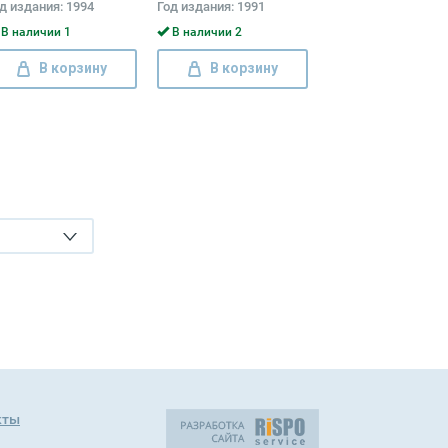
д издания: 1994
Год издания: 1991
редатели Дональд
мильтон, Энтони Хоуп
В наличии 1
В наличии 2
В корзину
В корзину
кты