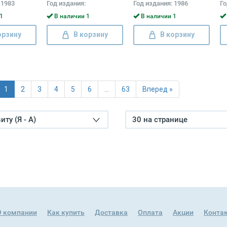
 1983
Год издания:
Год издания: 1986
Го
П
Га
1
В наличии 1
В наличии 1
орзину
В корзину
В корзину
1
2
3
4
5
6
…
63
Вперед »
ту (Я - А)
30 на странице
О компании
Как купить
Доставка
Оплата
Акции
Конта