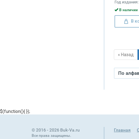
Год издания:
В наличии 
В к
« Назад
По алфави
$(function(){
});
© 2016 - 2026 Buk-Va.ru
Главная
Все права защищены.