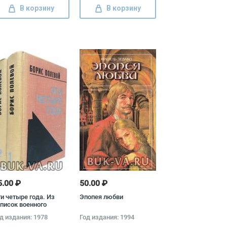
В корзину
В корзину
5.00 ₽
50.00 ₽
и четыре года. Из
Эпопея любви
писок военного
рреспондента
д издания: 1978
Год издания: 1994
омплект из 2 книг)