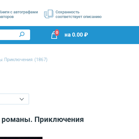
Книги с автографами
Сохранность
авторов
соответствует описанию
0
на
0.00
₽
ы. Приключения
(1867)
е романы. Приключения