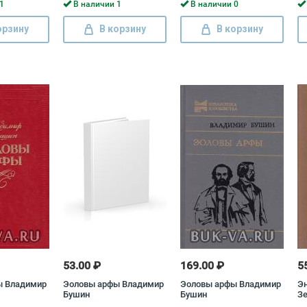
Бо
1
В наличии 1
В наличии 0
орзину
В корзину
В корзину
53.00 ₽
169.00 ₽
5
ы Владимир
Эоловы арфы Владимир
Эоловы арфы Владимир
Эн
Бушин
Бушин
З
Га