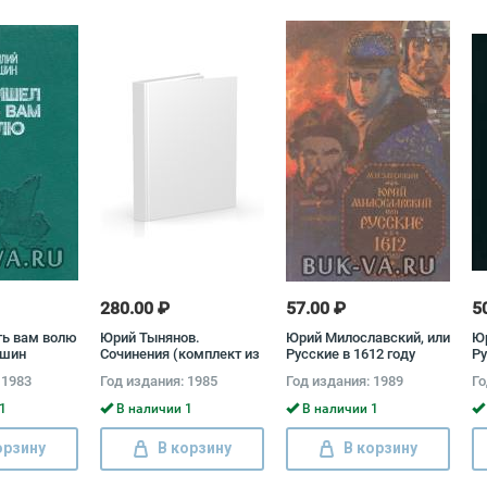
280.00 ₽
57.00 ₽
5
ть вам волю
Юрий Тынянов.
Юрий Милославский, или
Юр
кшин
Сочинения (комплект из
Русские в 1612 году
Ру
2 книг) Юрий Тынянов
Ми
 1983
Год издания: 1985
Год издания: 1989
Го
1
В наличии 1
В наличии 1
орзину
В корзину
В корзину