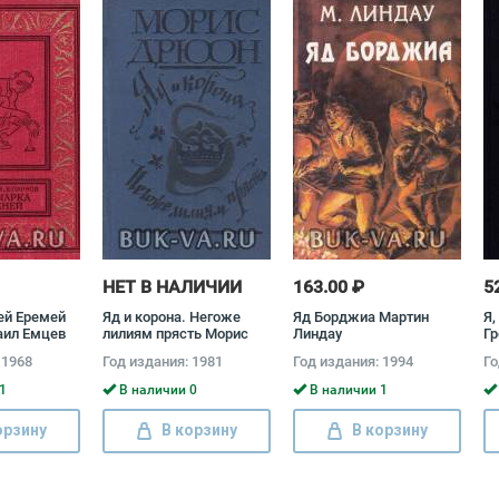
НЕТ В НАЛИЧИИ
163.00 ₽
5
ей Еремей
Яд и корона. Негоже
Яд Борджиа Мартин
Я,
аил Емцев
лилиям прясть Морис
Линдау
Гр
Дрюон
 1968
Год издания: 1981
Год издания: 1994
Го
1
В наличии 0
В наличии 1
орзину
В корзину
В корзину