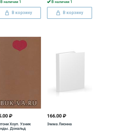
рис Полевой
В наличии 1
В наличии 1
В корзину
В корзину
5.00 ₽
166.00 ₽
тони Хоуп. Узник
Эмма Лионна
енды. Дональд
мильтон. Устранители.