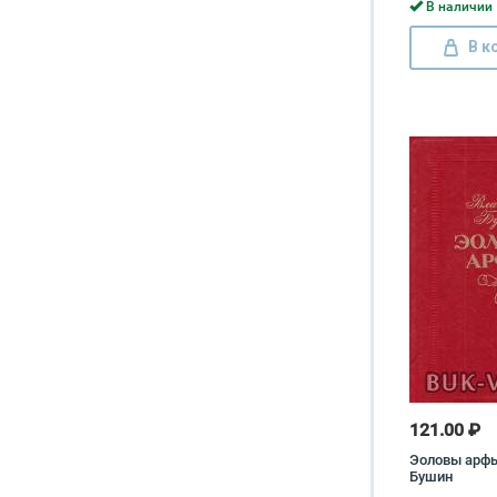
В наличии 
В к
121.00 ₽
Эоловы арф
Бушин