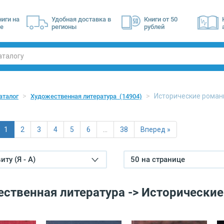
ниги на
Удобная доставка в
Книги от 50
е
регионы
рублей
Исторические роман
аталог
Художественная литература
(14904)
1
2
3
4
5
6
…
38
Вперед »
ту (Я - А)
50 на странице
ственная литература -> Исторически