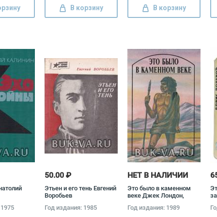
орзину
В корзину
В корзину
50.00 ₽
НЕТ В НАЛИЧИИ
6
натолий
Этьен и его тень Евгений
Это было в каменном
Эт
Воробьев
веке Джек Лондон,
за
Герберт Джордж Уэллс,
ко
 1975
Год издания: 1985
Год издания: 1989
Го
Эрнест Д'Эрвильи
(к