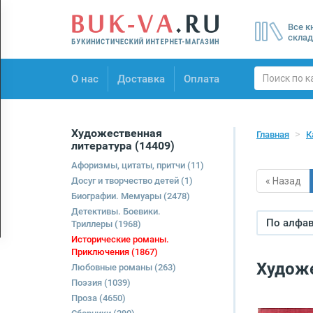
Menu
Все к
×
склад
О нас
О нас
Доставка
Оплата
Доставка
Оплата
Художественная
Главная
К
литература
(14409)
Афоризмы, цитаты, притчи
(11)
Досуг и творчество детей
(1)
« Назад
Биографии. Мемуары
(2478)
Детективы. Боевики.
По алфави
Триллеры
(1968)
Исторические романы.
Приключения
(1867)
Художе
Любовные романы
(263)
Поэзия
(1039)
Проза
(4650)