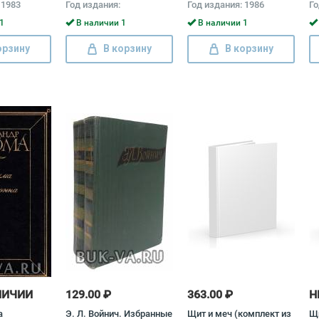
 1983
Год издания:
Год издания: 1986
Го
П
Га
1
В наличии 1
В наличии 1
орзину
В корзину
В корзину
ЛИЧИИ
129.00 ₽
363.00 ₽
Н
а
Э. Л. Войнич. Избранные
Щит и меч (комплект из
Щ