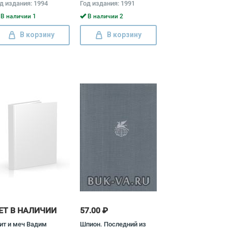
д издания: 1994
Год издания: 1991
редатели Дональд
мильтон, Энтони Хоуп
В наличии 1
В наличии 2
В корзину
В корзину
ЕТ В НАЛИЧИИ
57.00 ₽
ит и меч Вадим
Шпион. Последний из