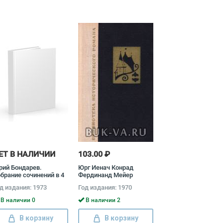
ЕТ В НАЛИЧИИ
103.00 ₽
ий Бондарев.
Юрг Иенач Конрад
брание сочинений в 4
Фердинанд Мейер
мах + дополнительный
д издания: 1973
Год издания: 1970
м (комплект из 5 книг)
В наличии 0
В наличии 2
В корзину
В корзину