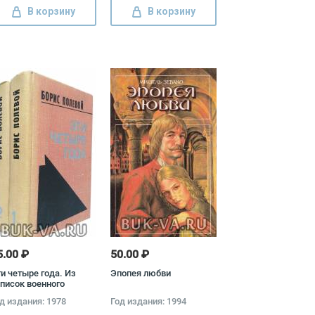
В корзину
В корзину
5.00 ₽
50.00 ₽
и четыре года. Из
Эпопея любви
писок военного
рреспондента
д издания: 1978
Год издания: 1994
омплект из 2 книг)