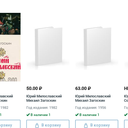
50.00 ₽
63.00 ₽
Н
лавский
Юрий Милославский
Юрий Милославский
Юр
скин
Михаил Загоскин
Михаил Загоскин
Со
то
 1982
Год издания: 1982
Год издания: 1956
Го
то
1
В наличии 1
В наличии 1
орзину
В корзину
В корзину