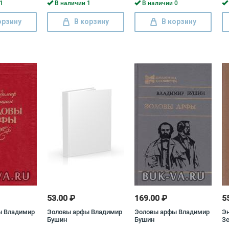
Бо
1
В наличии 1
В наличии 0
орзину
В корзину
В корзину
53.00 ₽
169.00 ₽
5
ы Владимир
Эоловы арфы Владимир
Эоловы арфы Владимир
Эн
Бушин
Бушин
З
Га