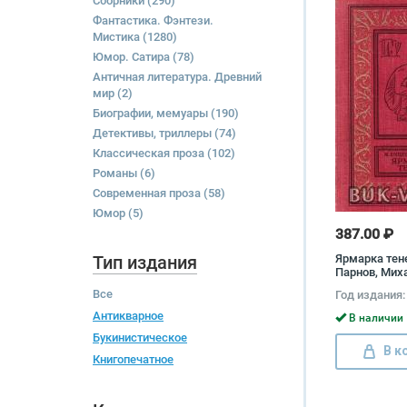
Сборники
(290)
Фантастика. Фэнтези.
Мистика
(1280)
Юмор. Сатира
(78)
Античная литература. Древний
мир
(2)
Биографии, мемуары
(190)
Детективы, триллеры
(74)
Классическая проза
(102)
Романы
(6)
Современная проза
(58)
Юмор
(5)
387.00 ₽
Тип издания
Ярмарка тен
Парнов, Мих
Все
Год издания:
Антикварное
В наличии 
Букинистическое
В к
Книгопечатное