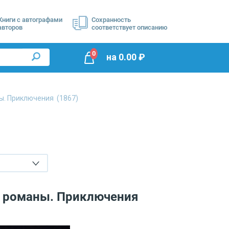
Книги с автографами
Сохранность
авторов
соответствует описанию
0
на
0.00
₽
ы. Приключения
(1867)
е романы. Приключения