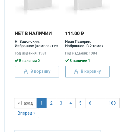
НЕТ В НАЛИЧИИ
111.00 ₽
Н. Задонский.
Иван Падерин.
Избранное (комплект из
Избранное. В 2 томах
2 книг) Николай
(комплект) Иван
Год издания: 1981
Год издания: 1984
Задонский
Падерин
В наличии 0
В наличии 1
В корзину
В корзину
« Назад
1
2
3
4
5
6
…
188
Вперед »