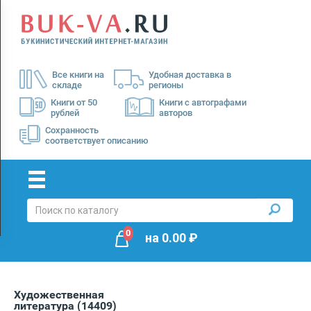
Menu
×
О
Все книги на
Удобная доставка в
нас
складе
регионы
Доставка
Книги от 50
Книги с автографами
рублей
авторов
Оплата
Сохранность
соответствует описанию
0
на
0.00
₽
Художественная
литература
(14409)