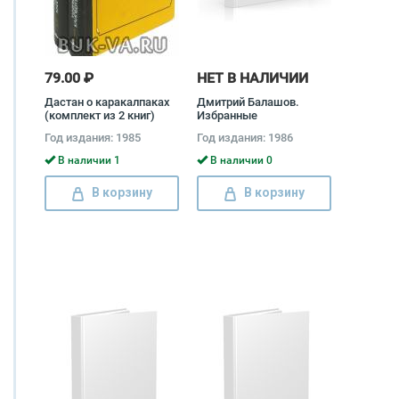
79.00 ₽
НЕТ В НАЛИЧИИ
Дастан о каракалпаках
Дмитрий Балашов.
(комплект из 2 книг)
Избранные
Тулепберген
произведения в 2 томах
Год издания: 1985
Год издания: 1986
Каипбергенов
(комплект) Дмитрий
Балашов
В наличии 1
В наличии 0
В корзину
В корзину