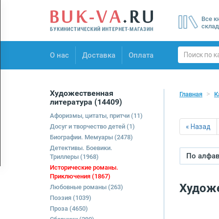
Menu
Все к
×
склад
О нас
О нас
Доставка
Оплата
Доставка
Оплата
Художественная
Главная
К
литература
(14409)
Афоризмы, цитаты, притчи
(11)
Досуг и творчество детей
(1)
« Назад
Биографии. Мемуары
(2478)
Детективы. Боевики.
По алфави
Триллеры
(1968)
Исторические романы.
Приключения
(1867)
Художе
Любовные романы
(263)
Поэзия
(1039)
Проза
(4650)