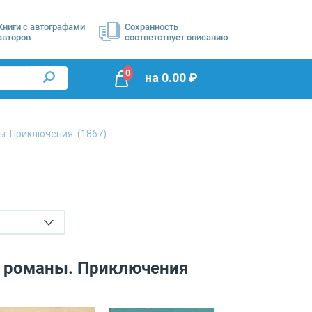
Книги с автографами
Сохранность
авторов
соответствует описанию
0
на
0.00
₽
ы. Приключения
(1867)
е романы. Приключения