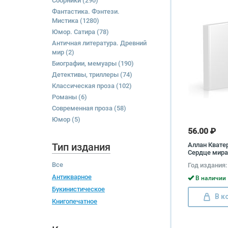
Сборники
(290)
Фантастика. Фэнтези.
Мистика
(1280)
Юмор. Сатира
(78)
Античная литература. Древний
мир
(2)
Биографии, мемуары
(190)
Детективы, триллеры
(74)
Классическая проза
(102)
Романы
(6)
Современная проза
(58)
Юмор
(5)
56.00 ₽
Тип издания
Аллан Квате
Сердце мира
Все
Год издания:
Антикварное
В наличии 
Букинистическое
В к
Книгопечатное