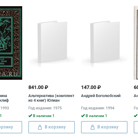
841.00 ₽
147.00 ₽
6
оина
Альтернатива (комплект
Андрей Боголюбский
А
клиф
из 4 книг) Юлиан
Семенов
 1993
Год издания: 1975
Год издания: 1994
Го
1
В наличии 1
В наличии 1
орзину
В корзину
В корзину