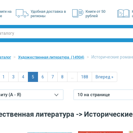
ниги на
Удобная доставка в
Книги от 50
е
регионы
рублей
Исторические роман
аталог
Художественная литература
(14904)
1
3
4
5
6
7
8
…
188
Вперед »
ту (А - Я)
10 на странице
ственная литература -> Исторически