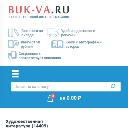
Menu
×
О
Все книги на
Удобная доставка в
нас
складе
регионы
Доставка
Книги от 50
Книги с автографами
рублей
авторов
Оплата
Сохранность
соответствует описанию
0
на
0.00
₽
Художественная
литература
(14409)