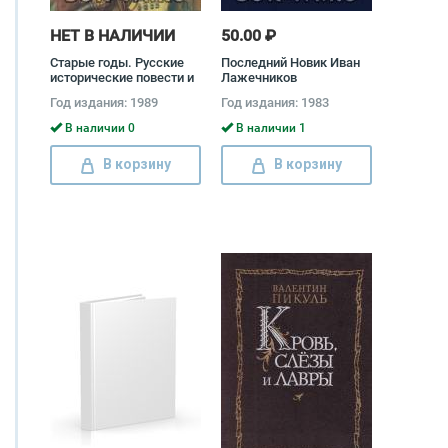
НЕТ В НАЛИЧИИ
50.00 ₽
Старые годы. Русские
Последний Новик Иван
исторические повести и
Лажечников
рассказы первой
Год издания: 1989
Год издания: 1983
половины XIX века
Константин Масальский,
В наличии 0
В наличии 1
Егор Аладьин,
Александр Корнилович,
В корзину
В корзину
Петр Фурман