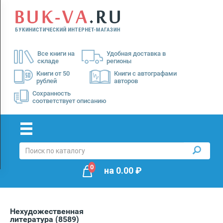
Menu
×
О
Все книги на
Удобная доставка в
нас
складе
регионы
Доставка
Книги от 50
Книги с автографами
рублей
авторов
Оплата
Сохранность
соответствует описанию
0
на
0.00
₽
Нехудожественная
литература
(8589)