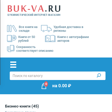
Menu
×
О
Все книги на
Удобная доставка в
нас
складе
регионы
Доставка
Книги от 50
Книги с автографами
рублей
авторов
Оплата
Сохранность
соответствует описанию
0
на
0.00
₽
Бизнес-книги
(45)