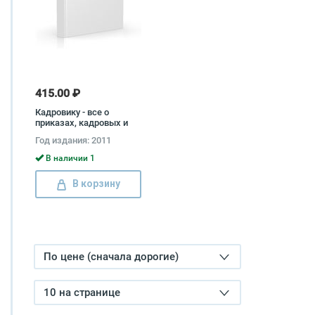
415.00 ₽
Кадровику - все о
приказах, кадровых и
некадровых Ирина
Год издания: 2011
Журавлева, Маргарита
Журавлева
В наличии 1
В корзину
По цене (сначала дорогие)
10 на странице