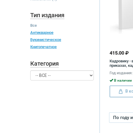
Тип издания
Все
Антикварное
Букинистическое
Книгопечатное
415.00 ₽
Кадровику - 
Категория
приказах, к
некадровых 
Год издания:
Журавлева, 
Журавлева
В наличии 
В к
По году 