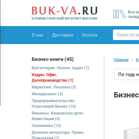
Menu
Все к
×
склад
О нас
О нас
Доставка
Оплата
Доставка
Оплата
Бизнес-книги
(45)
Главная
К
Бухгалтерия. Налоги. Аудит
(1)
По году 
Кадры. Офис.
Делопроизводство
(1)
Маркетинг. Реклама
(5)
Бизнес
Менеджмент
(4)
Предпринимательство.
Отраслевой бизнес
(16)
Финансы. Банковское дело.
Инвестиции
(4)
Экономика
(13)
Деловая литература. Право.
Психология
(1)