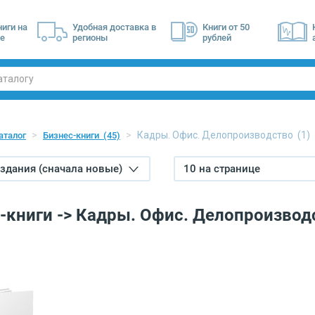
ниги на
Удобная доставка в
Книги от 50
е
регионы
рублей
Кадры. Офис. Делопроизводство
(1)
аталог
Бизнес-книги
(45)
издания (сначала новые)
10 на странице
-книги -> Кадры. Офис. Делопроизвод