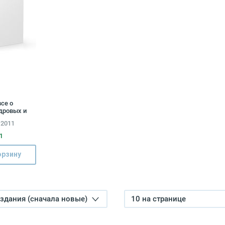
все о
адровых и
Ирина
 2011
Маргарита
1
орзину
издания (сначала новые)
10 на странице