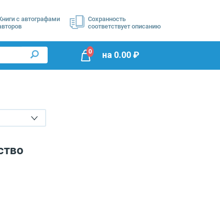
Книги с автографами
Сохранность
авторов
соответствует описанию
0
на
0.00
₽
ство