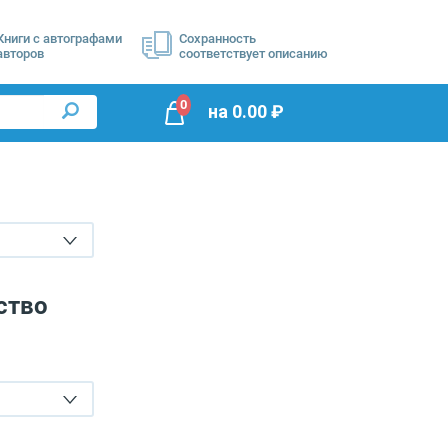
Книги с автографами
Сохранность
авторов
соответствует описанию
0
на
0.00
₽
ство