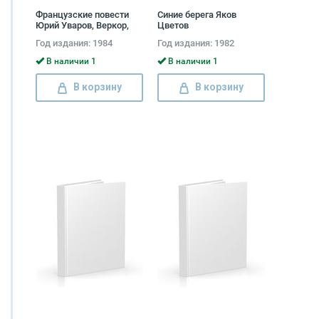
Французские повести
Синие берега Яков
Юрий Уваров, Веркор,
Цветов
Коронель, Жорж Перек,
Год издания: 1984
Год издания: 1982
Андре Ремакль, Жан-
Луи Кюртис
В наличии 1
В наличии 1
В корзину
В корзину