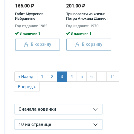
166.00 ₽
201.00 ₽
Габит Мусрепов.
Три повести из жизни
Избранные
Петра Анохина Даниил
произведения в 2 томах
Гранин, Дмитрий Гусаров
Год издания: 1982
Год издания: 1970
(комплект) Габит
Мусрепов
В наличии 1
В наличии 1
В корзину
В корзину
« Назад
1
2
3
4
5
6
…
11
Вперед »
Сначала новинки
10 на странице