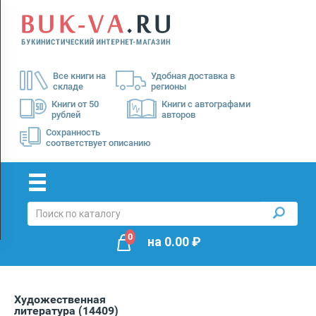
Menu
×
О
Все книги на
Удобная доставка в
нас
складе
регионы
Доставка
Книги от 50
Книги с автографами
рублей
авторов
Оплата
Сохранность
соответствует описанию
0
на
0.00
₽
Художественная
литература
(14409)