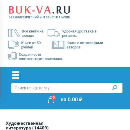
Menu
×
О
Все книги на
Удобная доставка в
нас
складе
регионы
Доставка
Книги от 50
Книги с автографами
рублей
авторов
Оплата
Сохранность
соответствует описанию
0
на
0.00
₽
Художественная
литература
(14409)