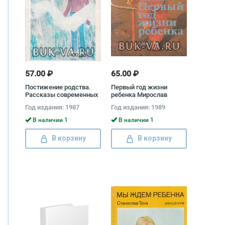
57.00 ₽
65.00 ₽
Постижение родства.
Первый год жизни
Рассказы современных
ребенка Мирослав
советских писателей о
Матоушек
Год издания: 1987
Год издания: 1989
природе
В наличии 1
В наличии 1
В корзину
В корзину