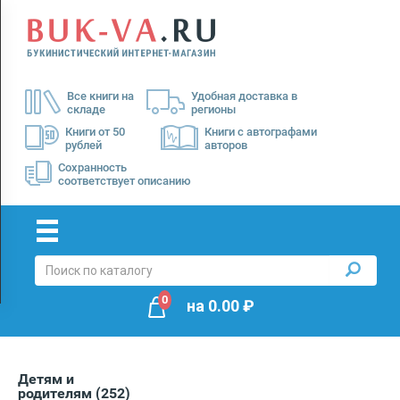
Menu
×
О
Все книги на
Удобная доставка в
нас
складе
регионы
Доставка
Книги от 50
Книги с автографами
рублей
авторов
Оплата
Сохранность
соответствует описанию
0
на
0.00
₽
Детям и
родителям
(252)