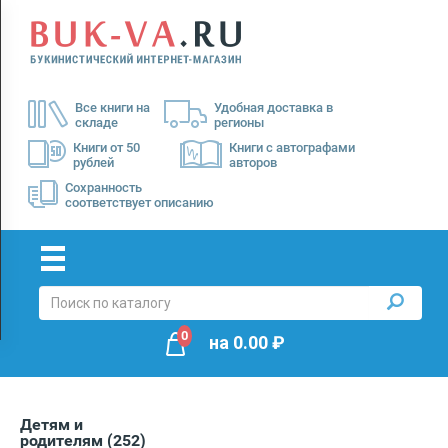
Menu
×
О
Все книги на
Удобная доставка в
нас
складе
регионы
Доставка
Книги от 50
Книги с автографами
рублей
авторов
Оплата
Сохранность
соответствует описанию
0
на
0.00
₽
Детям и
родителям
(252)