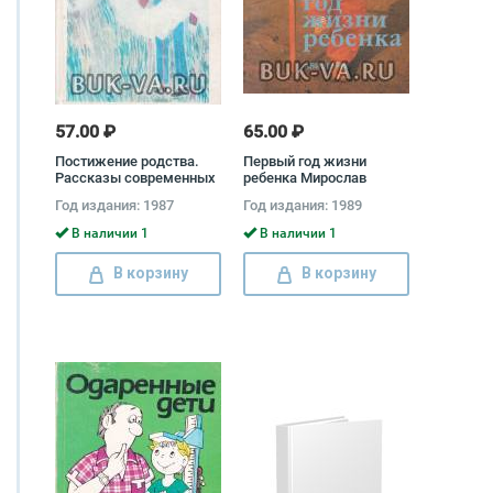
57.00 ₽
65.00 ₽
Постижение родства.
Первый год жизни
Рассказы современных
ребенка Мирослав
советских писателей о
Матоушек
Год издания: 1987
Год издания: 1989
природе
В наличии 1
В наличии 1
В корзину
В корзину