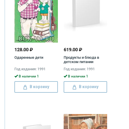
128.00 ₽
619.00 ₽
Одаренные дети
Продукты и блюда в
детском питании
Калерия Ладодо, Лидия
Год издания: 1991
Год издания: 1991
Дружинина
В наличии 1
В наличии 1
В корзину
В корзину