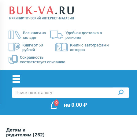
Menu
×
О
Все книги на
Удобная доставка в
нас
складе
регионы
Доставка
Книги от 50
Книги с автографами
рублей
авторов
Оплата
Сохранность
соответствует описанию
0
на
0.00
₽
Детям и
родителям
(252)