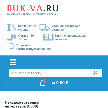
Menu
×
О
Все книги на
Удобная доставка в
нас
складе
регионы
Доставка
Книги от 50
Книги с автографами
рублей
авторов
Оплата
Сохранность
соответствует описанию
0
на
0.00
₽
Нехудожественная
литература
(8589)